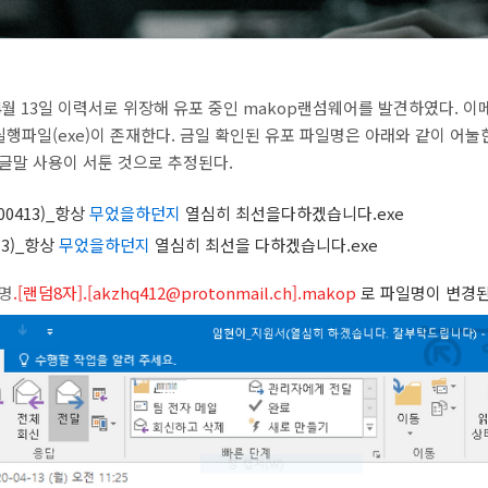
 4월 13일 이력서로 위장해 유포 중인 makop랜섬웨어를 발견하였다.
이메
실행파일(exe)이 존재한다.
금일 확인된 유포 파일명은 아래와 같이 어눌한
글말 사용이 서툰 것으로 추정된다.
0413)_항상
무었을하던지
열심히 최선을다하겠습니다.exe
13)_항상
무었을하던지
열심히 최선을 다하겠습니다.exe
명
.[랜덤8자].[akzhq412@protonmail.ch].makop
로 파일명이 변경된