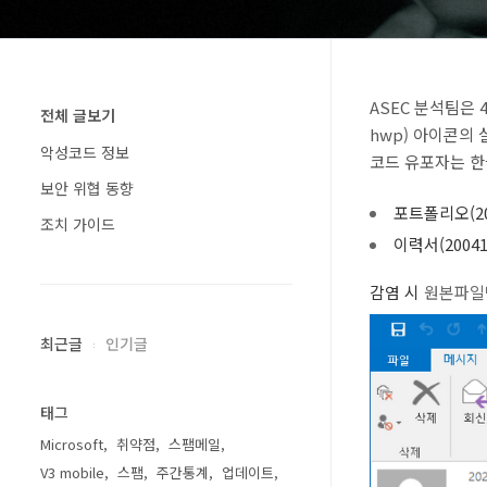
ASEC 분석팀은
전체 글보기
hwp) 아이콘의 
악성코드 정보
코드 유포자는 한
보안 위협 동향
포트폴리오(20
조치 가이드
이력서(2004
감염 시
원본파일
최근글
인기글
태그
Microsoft
취약점
스팸메일
V3 mobile
스팸
주간통계
업데이트