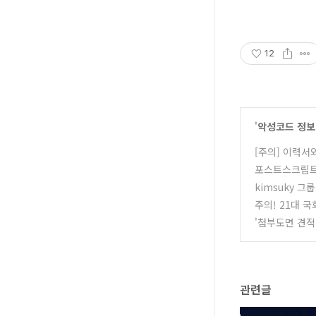
12
'
악성코드 정보
[주의] 이력
포스트스크립트
kimsuky 
주의! 21대 
'첨부도면 견적
관련글