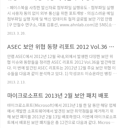
당 동영상 플레이어의 업데이트 기능을 악용하는 것으로 추정된다.
- 페이스북을 사칭한 발신자로 첨부파일 실행유도 - 첨부파일 실행
먼저, 해당 프로그램 사용자에게 새로운 버전으로 업데이트하라는
시 사용자 동의 없이 외부 통신을 위한 포트개방 - 의심스러운 메일
허위 알림 창이 나타난다. 사용자가 이를 무심코 클릭하면, 업데이..
첨부파일 실행 자제 및 백신 업데이트 철저 글로벌 보안 기업 안랩
[구 안철수 연구소, 대표 김홍선, www.ahnlab.com]은 SNS[소셜
네트워크서비스] 사용인구가 증가하는 가운데, 최근 유명 SNS 플랫
2013. 3. 20.
폼 페이스북 알림메일을 사칭한 악성메일이 발견되어 사용자 주의
가 요구된다고 밝혔다. 안랩의 월간 보안 보고서인 ASEC리포트 최
ASEC 보안 위협 동향 리포트 2012 Vol.36 발간
신호에 따르면 ‘당신과 함께 찍은 사진을 업로드 했다[ALFRED
SHERMAN added a new photo with you to the album]’라는
안랩 ASEC에서 2012년 12월 국내,외에서 발생한 다양한 보안 위
제목의 이 악성메일의 발신자는 자세한 주소 없이 ‘Facebook’으로
협 이슈와 동향들을 정리한 ASEC 리포트 2012 Vol.36을 발간하였
만 표시되어 있..
다. 이 번에 발간된 ASEC 리포트는 2012년 12월 주요 보안 위협 이
슈들을 다음과 같이 분석하고 있다. 1) 악성코드 이슈온라인 뱅킹 트
로이목마 Banki(1)온라인 뱅킹 트로이목마 Banki(2)패스워드를
2013. 2. 13.
노리는 악성코드악성코드의 3단 콤보 공격온라인 게임핵 변종 악성
코드특정 후보의 정책관련 한글문서 위장 악성코드부킹닷컴을 사칭
마이크로소프트 2013년 2월 보안 패치 배포
한 악성코드과다 트래픽을 발생시키는 악성코드상품권 번호 탈취하
는 온라인 게임핵 악성코드Xerox WorkCentre를 사칭한 악성 메
마이크로소프트(Microsoft)에서 2013년 1월 한 달 동안 해당 업체
일Facebook을 사칭한 악성 e-mail 주의 2) 모바일 악성코드 이슈
에서 개발한 소프트웨어에서 발견된 보안 취약점들을 제거하기 위
국내 스마트폰 사용자를 ..
해 보안 패치를 2013년 2월 13일 배포하였다. 이번에 마이크로소프
트에서 배포된 보안 패치들은 총 12건으로 다음과 같다. Microsoft