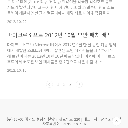
은 제로 데이(Zero-Day, 0-Day) 취약점을 악용한 악성코드 유포
시도가 발견되었다고 공지 한 바가 있다. 10월 18일부터 한글 소프
트웨어 개발사인 한글과 컴퓨터에서 해당 제로 데이 취약점을 제거
할 수 있는 보안 패치를 배포 중에 있다. 이 번 보안 패치의 대상이 되
2012. 10. 22.
는 한글 소프트웨어는 다음과 같다. 한글 2002 5.7.9.3058 및 이전
버전한글 2004 6.0.5.776 및 이전버전 한글 2005 6.7.10.1083 및
마이크로소프트 2012년 10월 보안 패치 배포
이전버전한글 2007 7.5.12.652 및 이전버전한글 2010 8.5.8.1278
및 이전버전 해당 보안 패치는 한글과 컴퓨터 웹 사이트를 통해 보안
마이크로소프트(Microsoft)에서 2012년 9월 한 달 동안 해당 업체
패치를 업데이트 할 수 있으며, 아래 이미지와 같..
에서 개발한 소프트웨어에서 발견된 보안 취약점들을 제거하기 위
해 보안 패치를 2012년 10월 10일 배포하였다. 이번에 마이크로소
프트에서 배포된 보안 패치들은 총 7건으로 다음과 같다.
Microsoft Security Bulletin MS12-064 - 긴급Microsoft
2012. 10. 10.
Word의 취약점으로 인한 원격 코드 실행 문제점 (2742319)
Microsoft Security Bulletin MS12-065 - 중요Microsoft
1
2
3
Works의 취약점으로 인한 원격 코드 실행 문제점 (2754670)
Microsoft Security Bulletin MS12-066 - 중요HTML 삭제 구성
요소의 취약점으로 인한 권한 상승 문..
(우) 13493 경기도 성남시 분당구 판교역로 220 | 대표이사 : 강석균 | 사업
자등록번호 : 214-81-83536