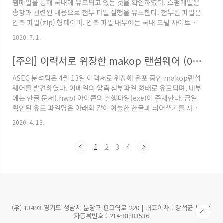
팸메일을 통해 국내에 유포되고 있는 것을 확인하였다. 스팸메일은
주소 역시 동일한 주소를 담고있다. ..
송장과 관련된 내용으로 첨부 파일 실행을 유도한다. 첨부된 파일은
압축 파일(zip) 형태이며, 압축 파일 내부에는 국내 포털 사이트를
위장한 HTML 파일이 존재한다. 해당 HTML 파일 실행시
2020. 7. 1.
hxxps://short.pe/cdqhD1 주소로 이동하게 되며, 해당 url 에 접
속시 hxxps://www.jagprocurador.com/cgi-
[주의] 이력서로 위장한 makop 랜섬웨어 (04.13)
bin/Offer/Daum/Daum.html 주소로 리다이렉트(redirect) 된
다. 리다이렉트된 url 에 접속시 아래와 같이 국내 유명 포털 사이트
ASEC 분석팀은 4월 13일 이력서로 위장해 유포 중인 makop랜섬
의 로그인 화면을 확인할 수 있다. 해당 사이트는 사용자의 계정 정
웨어를 발견하였다. 이메일의 압축 첨부파일 형태로 유포되며, 내부
보를 탈취하는..
에는 한글 문서(.hwp) 아이콘의 실행파일(exe)이 존재한다. 금일
확인된 유포 파일명은 아래와 같이 어눌한 한글과 띄어쓰기를 사용
한 것을 알 수 있다. 이를 통해 악성코드 유포자는 한글말 사용이 서
2020. 4. 13.
툰 것으로 추정된다. 포트폴리오(200413)_항상 무었을하던지 열
심히 최선을다하겠습니다.exe 이력서(200413)_항상 무었을하던
1
2
3
4
지 열심히 최선을 다하겠습니다.exe 감염 시 원본파일명.[랜덤8자].
[akzhq412@protonmail.ch].makop 로 파일명이 변경된다.
MalPe 패커를 사용한 이력서 위장 랜섬웨어는 한달에 2~3번씩은
각각 다른 랜섬웨어를 사용해..
(우) 13493 경기도 성남시 분당구 판교역로 220 | 대표이사 : 강석균 | 사업
자등록번호 : 214-81-83536