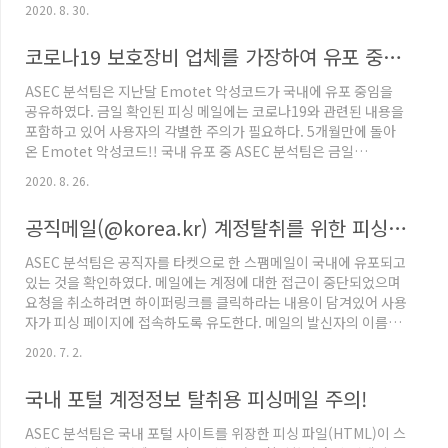
근까지도 Top 5에 매주 포함되고 있는 것을 확인할 수 있다.
2020. 8. 30.
asec.ahnlab.com/1371 ASEC 주간 악성코드 통계 ( 20200817
~ 20200823 ) ASEC 분석팀에서는 ASEC 자동 분석 시스템
코로나19 보호장비 업체를 가장하여 유포 중인 Emotet 악성코드
RAPIT를 활용하여 알려진 악성코드들에 대한 분류 및 대응을 진행
하고 있다. 여기에서는 2020년 8월 17일 월요일부터 2020년 8월
ASEC 분석팀은 지난달 Emotet 악성코드가 국내에 유포 중임을
23일 일요일까지 수집된 한 주 asec.ahnlab.com Lokibot은 최
공유하였다. 금일 확인된 피싱 메일에는 코로나19와 관련된 내용을
근 A..
포함하고 있어 사용자의 각별한 주의가 필요하다. 5개월만에 돌아
온 Emotet 악성코드!! 국내 유포 중 ASEC 분석팀은 금일
Emotet 악성코드가 국내 유포 중인 것을 확인하였다. 뱅킹 악성코
2020. 8. 26.
드인 Emotet 은 지난 2월을 마지막으로 유포를 중단하였으나, 5개
월이 지난 현재 다시 유포를 시작한 것으로 보여
공직메일(@korea.kr) 계정탈취를 위한 피싱메일 유포 중
asec.ahnlab.com 피싱 메일의 내용을 보면 코로나19 관련한 체
온계, 마스크 등 보호장비를 취급하는 업체로 소개하고 있으며, 이러
ASEC 분석팀은 공직자를 타켓으로 한 스팸메일이 국내에 유포되고
한 보호장비에 대한 관심이 있을 경우 첨부한 문서를 열람하도록 유
있는 것을 확인하였다. 메일에는 계정에 대한 접근이 중단되었으며
도한다. 공격자는 최근 국내 코로나19 확진자 증가로 보호장..
요청을 취소하려면 하이퍼링크를 클릭하라는 내용이 담겨있어 사용
자가 피싱 페이지에 접속하도록 유도한다. 메일의 발신자의 이름과
내용에 포함된 korea.kr은 국가 공직 메일 주소로 해당 메일 사용자
2020. 7. 2.
를 대상으로 유포된 것으로 추정된다. 메일 내부에는 피싱 페이지로
리다이렉트(redirect) 되는 URL
국내 포털 계정정보 탈취용 피싱메일 주의!
"hxxps://u17178692.ct.sendgrid.net/ls/click?upn=[특정
값]"이 존재한다. 하단에는 Symantec Email Security.cloud 서
ASEC 분석팀은 국내 포털 사이트를 위장한 피싱 파일(HTML)이 스
비스에서 메일을 발송한 것처럼 보이는 글이 삽입되어 있지만 해당