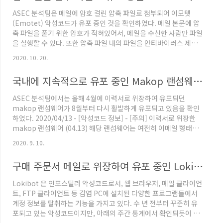
래는 협박 메일의 제목이다. 계약에 따른 지불. Yoúr accoúnt has
ASEC 분석팀은 메일에 암호 걸린 압축 파일로 첨부되어 이모텟
sígns of hackíng and blockíng. VIDEO OF YOU! my user
(Emotet) 악성코드가 유포 중인 것을 확인하였다. 메일 본문에 압
name and ..
축 파일을 풀기 위한 암호가 적혀있어서, 메일을 수신한 사람만 파일
을 실행할 수 있다. 또한 압축 파일 내의 파일을 안티바이러스 제품
에서 탐지하고 있더라도, 압축 파일 자체에 암호가 걸려있기 때문에
2020. 10. 20.
암호 해제 전까지는 자동으로 탐지가 어렵다. 메일은 10월 17일 발
송되었고, 다음과 같이 기업 관계자를 위장하고 있다. 첨부된 파일은
국내에 지속적으로 유포 중인 Makop 랜섬웨어 (이메일 첨부)
압축 파일로서, 압축 해제 시 'MYTNXTOJ3 202010月17.doc' 이
름의 워드 파일이 존재한다. 'MYTNXTOJ3 202010月17.doc' 워
ASEC 분석팀에서는 올해 4월에 이력서로 위장하여 유포되던
드 문서 파일의 내용은 위와 같다. 매크로 [콘텐츠 사용] 허용 시 악
makop 랜섬웨어가 8월부터 다시 활발하게 유포되고 있음을 확인
성 매크로 코드가 동..
하였다. 2020/04/13 - [악성코드 정보] - [주의] 이력서로 위장한
makop 랜섬웨어 (04.13) 해당 랜섬웨어는 여전히 이메일 형태로
유포되고 있으며 HWP, PDF와 같은 문서 형태의 실행 파일(.exe)
2020. 9. 10.
아이콘으로 위장하고 있다. 20200908(경력사항도같이확인부탁드
립니다 열심히하겠습니다).exe 입사지원서_20200907(경력사항
구매 주문서 메일로 위장하여 유포 중인 Lokibot 악성코드
도같이기재되어있습니다 참고바랍니다 열심히하겠습니다).exe 경
력사항_200828(경력사항도 같이 확인부탁드리겠습니다 열심히하
Lokibot 은 인포스틸러 악성코드로서, 웹 브라우저, 메일 클라이언
겠습니다).exe 경력사항_200826(경력사항도 같이 확인부탁드리
트, FTP 클라이언트 등 감염 PC에 설치된 다양한 프로그램들에서
겠습니다 열심히하겠습니다).exe 경력사항_..
계정 정보를 탈취하는 기능을 가지고 있다. 수 년 전부터 꾸준히 유
포되고 있는 악성코드이지만, 아래의 주간 통계에서 확인되듯이 최