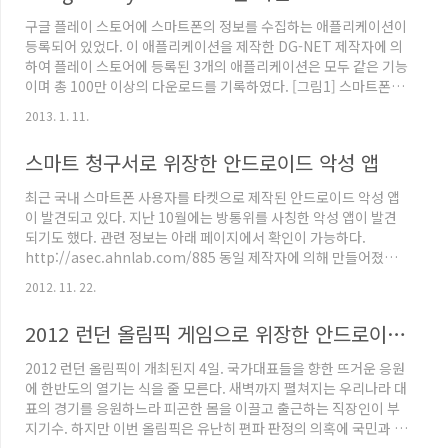
해가 지속적으로 발생하고 있다. 지금까지 발견된 유사 악성코드는
구글 플레이 스토어에 스마트폰의 정보를 수집하는 애플리케이션이
10여 개에 이르며 변종 악성코드가 계속 발견되고 있다. 기존 악성
등록되어 있었다. 이 애플리케이션을 제작한 DG-NET 제작자에 의
코드는 대부분 불특정 다수를 대상으로 하고 개인정보 ..
하여 플레이 스토어에 등록된 3개의 애플리케이션은 모두 같은 기능
이며 총 100만 이상의 다운로드를 기록하였다. [그림1] 스마트폰의
정보를 수집하는 애플리케이션(구글 플레이 스토어) [그림2] 같은
2013. 1. 11.
제작자에 의하여 등록된 애플리케이션 현재는 3개의 애플리케이션
이 구글 플레이 스토어에서 삭제된 상태이다. 하지만, 아직도 서드
스마트 청구서로 위장한 안드로이드 악성 앱
파티 마켓(3rd Party)에서는 다운로드가 가능하다. [그림3] 서드
파티 마켓(3rd Party)에 등록된 애플리케이션 이외에도 같은 종류
최근 국내 스마트폰 사용자를 타켓으로 제작된 안드로이드 악성 앱
의 애플리케이션이 존재했다. [그림4] 추가 애플리케이션 해당 애플
이 발견되고 있다. 지난 10월에는 방통위를 사칭한 악성 앱이 발견
리케이션을 설치하면 아래와 같은 아이콘이 생성된..
되기도 했다. 관련 정보는 아래 페이지에서 확인이 가능하다.
http://asec.ahnlab.com/885 동일 제작자에 의해 만들어졌을
것으로 추정되는 악성 앱이 추가로 발견되었다. 사용자들의 편의를
2012. 11. 22.
위해 각 통신사들은 명세서, 청구서 앱을 제공하는데, 이를 위장하여
유포되는 악성 앱이 발견되었다. 아래와 같이 단축 URL을 사용하여
2012 런던 올림픽 게임으로 위장한 안드로이드 악성코드 발견
유포되고 있었다. "*** 고객님! 이번달 사용내역입니다
http://tinyurl.com/******* ☜클릭" 해당 앱에 대하여 살펴보
2012 런던 올림픽이 개최된지 4일. 국가대표들을 향한 뜨거운 응원
자. 해당 앱을 설치해 확인해보면, 아래와 같이 Google Play 에서
에 한반도의 열기는 식을 줄 모른다. 새벽까지 펼쳐지는 우리나라 대
배포되는 정상 앱과 구분이 어렵..
표의 경기를 응원하느라 피곤한 몸을 이끌고 출근하는 직장인이 부
지기수. 하지만 이번 올림픽은 유난히 편파 판정의 의혹에 국민과 국