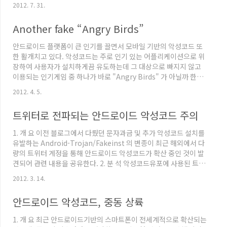
가대표들의 마음고생이 심한 것 같다. 악성코드는 런던 올림픽에 대
2012. 7. 31.
한 사람들의 관심을 이용하여 또 한번 사용자들을 감염시키기 위해
나타났다. 최근 발견된 악성코드는 "London 2012 공식 게임" 이
Another fake “Angry Birds”
라는 타이틀로 위장하고 있다. 러시아에서 발견되었으며, 구글정식
마켓이 아닌 사설마켓에서 발견된 악성코드이다. 이 악성어플은 설
안드로이드 플랫폼이 큰 인기를 끌면서 모바일 기반의 악성코드 또
치시 사용자 폰의 정보를 무단으로 전송시키며, 아래의 특정한 지정
한 활개치고 있다. 악성코드는 주로 인기 있는 어플리케이션으로 위
번호로 문자 메시지를 발송한다. [그림. malicious ..
장하여 사용자가 설치하게끔 유도하는데 그 대상으로 빠지지 않고
이용되는 인기게임 중 하나가 바로 "Angry Birds" 가 아닐까 한다.
이번에 새롭게 발견된 악성코드 역시 유명게임 "Angry Birds" 를
2012. 4. 5.
위장하고 있어 주의가 필요하다. [fig. 가짜 Angry Birds 아이콘]
해당 악성코드는 중국의 써드파티마켓에서 최초 발견되었으며 위와
트위터로 전파되는 안드로이드 악성코드 주의
같이 Angry Birds 게임으로 위장하고 있다. 중국의 써드파티 안드
로이드마켓 규모는 우리나라보다 크고 정품어플리케이션을 불법으
1. 개 요 이전 블로그에서 다뤘던 문자과금 및 추가 악성코드 설치를
로 받기 위해 이용하는 경우가 많아 사용자들이 쉽사리 악성어플리
유발하는 Android-Trojan/Fakeinst 의 변종이 최근 해외에서 다
케이션에 대해 노출되기 쉬운 환경이다...
량의 트위터 계정을 통해 안드로이드 악성코드가 확산 중인 것이 발
견되어 관련 내용을 공유한다. 2. 분 석 악성코드유포에 사용된 트윗
들은 러시아 언어로 작성되었으며 단축URL 을 이용하여 악성코드
2012. 3. 14.
설치를 유도하는 특징이 있고, 내용들은 인기어플리케이션을 소개
한다거나, 의미 없는 단어 조합 + 악성 어플리케이션 다운로드 URL
안드로이드 악성코드, 중동 상륙
로 구성되어 있다. [fig 1. 악성코드 유포 트윗] 트윗에 포함된 단축
URL 을 클릭하면 아래와 같이 악성코드 설치를 유도하는 페이지로
1. 개 요 최근 안드로이드기반의 스마트폰이 전세계적으로 확산되는
접근된다. 해당 페이지들은 주로 인기어플리케이션(모바일 브라우