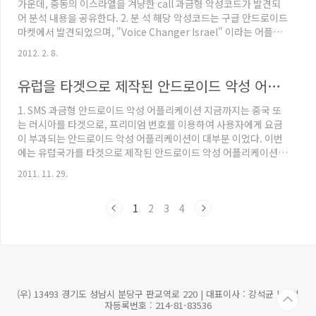
가운데, 중동의 이스라엘을 겨냥한 call 과금형 악성코드가 발견되
저, 모바일 백신 등) 설치페이지로..
어 분석 내용을 공유한다. 2. 분 석 해당 악성코드는 구글 안드로이드
마켓에서 발견되었으며, "Voice Changer Israel" 이라는 어플리
케이션 이름을 사용하고 있다. 이 어플리케이션은 제목 그대로 음성
2012. 2. 8.
을 변조하여 상대방에게 전화를 걸 수 있는 엔터테인먼트 어플리케
이션으로 위장하고 있다. [fig. app icon] 아래의 실행화면을 보면
유럽을 타겟으로 제작된 안드로이드 악성 어플리케이션
전화번호 입력란과 전화통화시 세가지의 목소리를 선택할 수 있고,
아래의 통화버튼 밑에 1분당 6 NIS(약 1.6달러) 가 과금 된다는 안내
1. SMS 과금형 안드로이드 악성 어플리케이션 지금까지는 중국 또
문이 표기되어 있는 것을 확인할 수 있다. [fig. 실행 화면] 코드를 살
는 러시아를 타겟으로, 프리미엄 번호를 이용하여 사용자에게 요금
펴보면, 아래와..
이 부과되는 안드로이드 악성 어플리케이션이 대부분 이었다. 이번
에는 유럽국가를 타겟으로 제작된 안드로이드 악성 어플리케이션을
살펴 보자. 2. 안드로이드 악성 어플리케이션 정보 - SuiConFo 악
2011. 11. 29.
성 어플리케이션의 정보 [그림] 악성 어플리케이션의 정보(아이콘,
어플리케이션 이름, 패키지 명, 권한 정보) - Android 2.2 (Froyo
1
2
3
4
2.2) 이상에서 설치가 가능하도록 제작되어 있다. - SEND_SMS 권
한으로 보아, 과금이 발생할 수 있음을 추정할 수 있다. - 그 외 여러
권한정보로 어플리케이션의 기능을 추정할 수 있다. [그림]
Android Manifest ..
(우) 13493 경기도 성남시 분당구 판교역로 220 | 대표이사 : 강석균 | 사업
자등록번호 : 214-81-83536