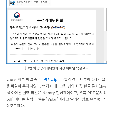
[그림 2] 공정거래위원회 사칭 이메일 악성코드
유포된 첨부 파일 중
“
이력서
.zip
” 파일의 경우 내부에
2
개의 실
행 파일이 존재하였다
.
먼저 아래
[
그림 3
]
의 좌측 한글 문서
(.hw
p)
아이콘 실행 파일은
Nemty
랜섬웨어이고
,
우측
PDF
문서
(.
pdf)
아이콘 실행 파일은 "
Vidar"이
라고 알려진 정보 유출형 악
성코드이다
.