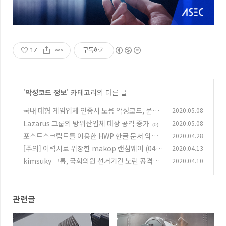
17
구독하기
'
악성코드 정보
' 카테고리의 다른 글
국내 대형 게임업체 인증서 도용 악성코드, 문서
2020.05.08
통해 유포
Lazarus 그룹의 방위산업체 대상 공격 증가
2020.05.08
(0)
(0)
포스트스크립트를 이용한 HWP 한글 문서 악성
2020.04.28
코드 주의
[주의] 이력서로 위장한 makop 랜섬웨어 (04.1
2020.04.13
(0)
3)
kimsuky 그룹, 국회의원 선거기간 노린 공격정
2020.04.10
(0)
황 포착
(0)
관련글