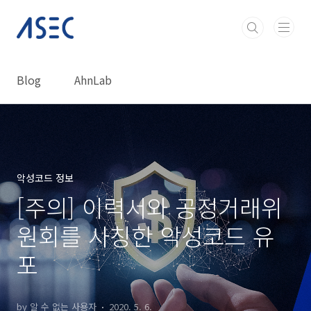
본문 바로가기
Blog
AhnLab
악성코드 정보
[주의] 이력서와 공정거래위
원회를 사칭한 악성코드 유
포
by 알 수 없는 사용자
2020. 5. 6.