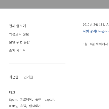
2010년
3월 11일 
전체 글보기
타켓 공격(Targeted 
악성코드 정보
보안 위협 동향
3월 18일 해외에
조치 가이드
최근글
인기글
태그
Spam
제로데이
HWP
exploit
0-day
스팸
랜섬웨어