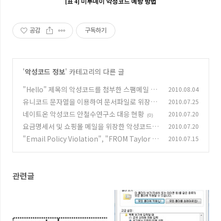
[표 4] 미투데이 악성코드 예방 방법
공감
구독하기
'
악성코드 정보
' 카테고리의 다른 글
"Hello" 제목의 악성코드를 첨부한 스팸메일 주
2010.08.04
의!
유니코드 문자열을 이용하여 문서파일로 위장한
2010.07.25
(0)
악성코드
네이트온 악성코드 안철수연구소 대응 현황
2010.07.20
(0)
(0)
요금명세서 및 쇼핑몰 메일을 위장한 악성코드
2010.07.20
유포 메일
"Email Policy Violation", "FROM Taylor W
2010.07.15
(0)
allace" 메일 주의하세요!
(0)
관련글