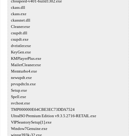
cfosspeed-v401-build1302.exe
ckass.dll
ckass.exe
ckassnet.dll
Cleaner.exe
csupdt.dll
csupdt.exe
dvristler.exe
KeyGen.exe
KMPlayerPlus.exe
MailerCleaner.exe
Memturbo4.exe
newupdt.exe
prvupdtcln.exe
Setup.exe
Spell.exe
svchost.exe
TMP000000E64CBE3EC73DDA7524
UltraISO Premium Edition v9.3.5.2716-RETAIL.exe
VIPSeastorySetup[1].exe
Window7Genuine.exe
winrar393k-32.exe