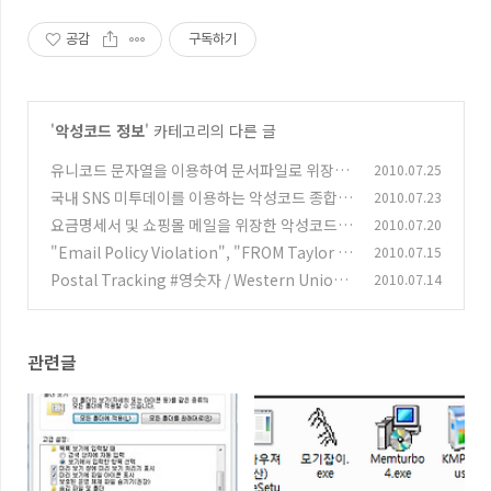
공감
구독하기
'
악성코드 정보
' 카테고리의 다른 글
유니코드 문자열을 이용하여 문서파일로 위장한
2010.07.25
악성코드
국내 SNS 미투데이를 이용하는 악성코드 종합
2010.07.23
(0)
분석
요금명세서 및 쇼핑몰 메일을 위장한 악성코드
2010.07.20
(3)
유포 메일
"Email Policy Violation", "FROM Taylor W
2010.07.15
(0)
allace" 메일 주의하세요!
Postal Tracking #영숫자 / Western Union
2010.07.14
(0)
Transfer MTCN: 숫자
(0)
관련글