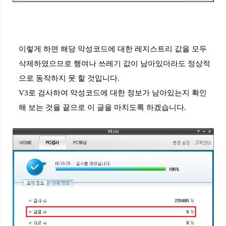
이렇게
하면
해당
악성코드에
대한
레지스트리
값을
모두
삭제하였으므로
행여나
쓰레기
값이
남아있더라도
정상적
으로
동작하지
못
할
것입니다
.
V3
로
검사하여
악성코드에
대한
정보가
남아있는지
확인
해
보는
것을
끝으로
이
글을
마치도록
하겠습니다
.