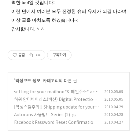
력한
tool
일
것입니다
!
이런
면에서
여러분
모두
진정한
슈퍼
유저가
되길
바라며
이상
글을
마치도록
하겠습니다
~!
감사합니다
. ^_^
공감
구독하기
'
악성코드 정보
' 카테고리의 다른 글
setting for your mailbox *이메일주소* are
2010.05.09
changed
허위 안티바이러스(백신) Digital Protection /
2010.05.05
(4)
Data Protection 주의!
[악성스팸주의!] Shipping update for your A
2010.04.29
(0)
mazon.com order 254-71546325-658732
Autoruns 사용법! - Series (2)
2010.04.28
(8)
(2)
Facebook Password Reset Confirmation!
2010.04.27
Support Message.
(0)