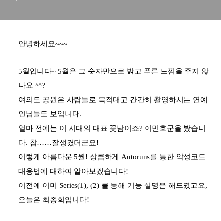
안녕하세요
~~~
5
월입니다
~ 5
월은
그
숫자만으로
밝고
푸른
느낌을
주지
않
나요
^^?
여의도
공원은
사람들로
북적대고
간간히
촬영하시는
연예
인님
들도
보입니다
.
얼마
전에는
이
시대의
대표
꽃남이죠
?
이민호군을
봤습니
다
.
참
……
잘생겼더군요
!
이렇게
아름다운
5
월
!
상큼하게
Autoruns
를
통한
악성코드
대응법에
대하여
알아보겠습니다
!
이전에
이미
Series(1), (2)
를
통해
기능
설명은
해드렸고요
,
오늘은
최종회입니다
!