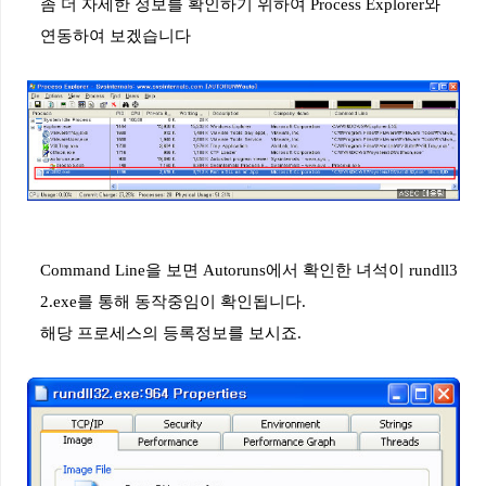
좀
더
자세한
정보를
확인하기
위하여
Process Explorer
와
연동하여
보겠습니다
Command Line
을
보면
Autoruns
에서
확인한
녀석이
rundll3
2.exe
를
통해
동작중임이
확인됩니다
.
해당
프로세스의
등록정보를
보시죠
.