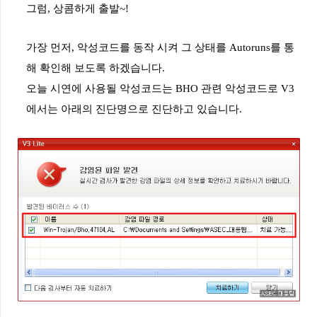
그럼
,
상콤하게
출발
~!
가장
먼저
,
악성코드를
동작
시켜
그
상태를
Autoruns
를
통
해
확인해
보도록
하겠습니다
.
오늘
시연에
사용될
악성코드는
BHO
관련
악성코드로
V3
에서는
아래의
진단명으로
진단하고
있습니다
.