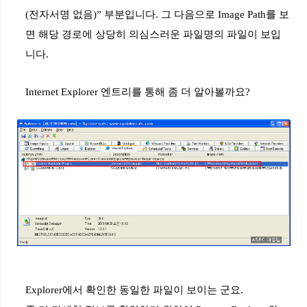
(
전자서명
없음
)”
부분입니다
.
그
다음으로
Image Path
를
보
면
해당
경로에
상당히
의심스러운
파일명의
파일이
보입
니다
.
Internet Explorer
엔트리를
통해
좀
더
알아볼까요
?
Explorer
에서
확인한
동일한
파일이
보이는
군요
.