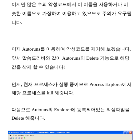
이지만
많은
수의
악성코드에서
이
이름을
사용하거나
비
슷한
이름으로
가장하여
이용하고
있으므로
주의가
요구됩
니다
.
이제
Autoruns
를
이용하여
악성코드를
제거해
보겠습니다
.
앞서
말씀드리바와
같이
Autoruns
의
Delete
기능으로
해당
값을
삭제
할
수
있습니다
!
먼저
,
현재
프로세스가
실행
중이므로
Process Explorer
에서
해당
프로세스를
kill
해줍니다
.
다음으로
Autouns
의
Explorer
에
등록되어있는
의심파일을
Delete
해줍니다
.