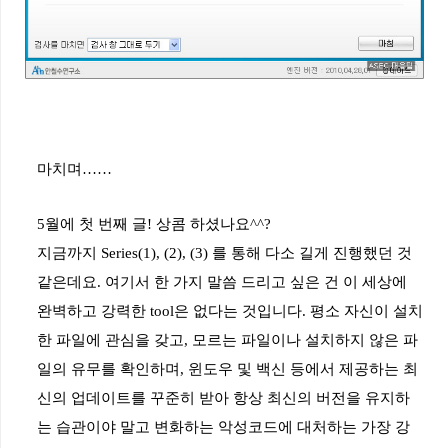
마치며
……
5
월에
첫
번째
글
!
상콤
하셨나요
^^?
지금까지
Series(1), (2), (3)
를
통해
다소
길게
진행했던
것
같은데요
.
여기서
한
가지
말씀
드리고
싶은
건
이
세상에
완벽하고
강력한
tool
은
없다는
것입니다
.
평소
자신이
설치
한
파일에
관심을
갖고
,
모르는
파일이나
설치하지
않은
파
일의
유무를
확인하며
,
윈도우
및
백신
등에서
제공하는
최
신의
업데이트를
꾸준히
받아
항상
최신의
버전을
유지하
는
습관이야
말고
변화하는
악성코드에
대처하는
가장
강