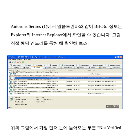
Autoruns Serires (1)
에서
말씀드린바와
같이
BHO
의
정보는
Explorer
와
Internet Explorer
에서
확인할
수
있습니다
.
그럼
직접
해당
엔트리를
통해
해
확인해
보죠
!
위의
그림에서
가장
먼저
눈에
들어오는
부분
“Not Verified