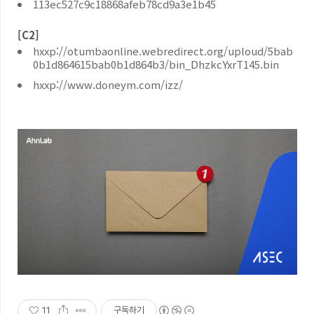
113ec527c9c18868afeb78cd9a3e1b45
[C2]
hxxp://otumbaonline.webredirect.org/uploud/5bab
0b1d864615bab0b1d864b3/bin_DhzkcYxrT145.bin
hxxp://www.doneym.com/izz/
11
구독하기