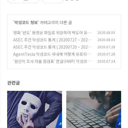
'
악성코드 정보
' 카테고리의 다른 글
영화 '반도' 동영상 파일로 위장하여 백도어 유포
2020.08.05
중 (Torrent)
ASEC 주간 악성코드 통계 ( 20200727 ~ 20200
2020.08.03
(0)
802 )
ASEC 주간 악성코드 통계 ( 20200720 ~ 20200
2020.07.28
(0)
726 )
AgentTesla 악성코드 국내에 어떻게 유포되고
2020.07.28
(0)
있나?
'원산지 조사 자율 점검표' 한글(HWP) 악성코드
2020.07.24
(0)
유포
(2)
관련글