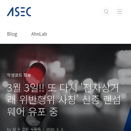
본문 바로가기
Blog
AhnLab
악성코드 정보
3월 3일!! 또 다시 '전자상거
래 위반행위 사칭' 신종 랜섬
웨어 유포 중
by 알 수 없는 사용자
2020. 3. 3.