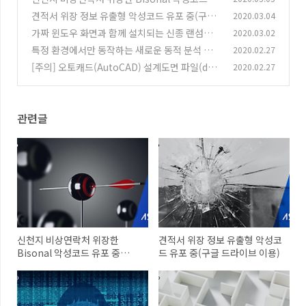
포 중 (2020.03.05)
견적서 위장 정보 유출형 악성코드 유포 중(구글
2020.03.04
(0)
드라이브 이용)
가짜 윈도우 화면과 함께 설치되는 신종 랜섬웨
2020.03.02
(0)
어 국내 발견(*.rezm 확장자)
특정 환경에서만 동작하는 새로운 동적 분석 우
2020.02.27
(0)
회 기법
[주의] 오토캐드(AutoCAD) 설계도면 파일(dw
2020.02.27
(0)
g)로 위장하여 악성코드 유포
(0)
관련글
신천지 비상연락처 위장한
견적서 위장 정보 유출형 악성코
Bisonal 악성코드 유포 중
드 유포 중(구글 드라이브 이용)
(2020.03.05)