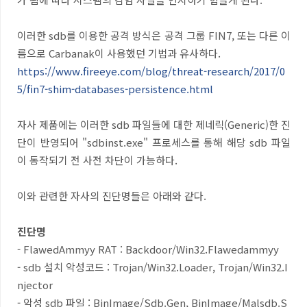
이러한
sdb
를 이용한 공격 방식은 공격 그룹
FIN7,
또는 다른 이
름으로
Carbanak
이 사용했던 기법과 유사하다
.
https://www.fireeye.com/blog/threat-research/2017/0
5/fin7-shim-databases-persistence.html
자사 제품에는 이러한
sdb
파일들에 대한 제네릭(Generic)한 진
단이 반영되어 "
sdbinst.exe"
프로세스를 통해 해당
sdb
파일
이 동작되기 전 사전 차단이 가능하다
.
이와 관련한 자사의 진단명들은 아래와 같다
.
진단명
- FlawedAmmyy RAT : Backdoor/Win32.Flawedammyy
- sdb
설치 악성코드
: Trojan/Win32.Loader, Trojan/Win32.I
njector
-
악성
sdb
파일
: BinImage/Sdb.Gen, BinImage/Malsdb.S