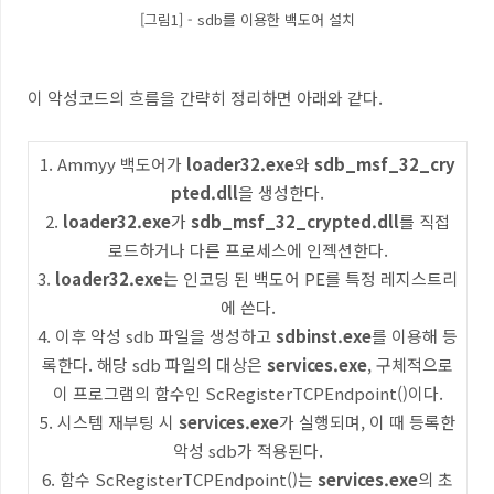
[그림1] - sdb를 이용한 백도어 설치
이 악성코드의 흐름을 간략히 정리하면 아래와 같다
.
1. Ammyy
백도어가
loader32.exe
와
sdb_msf_32_cry
pted.dll
을 생성한다
.
2.
loader32.exe
가
sdb_msf_32_crypted.dll
를 직접
로드하거나 다른 프로세스에 인젝션한다
.
3.
loader32.exe
는 인코딩 된 백도어
PE
를 특정 레지스트리
에 쓴다
.
4.
이후 악성
sdb
파일을 생성하고
sdbinst.exe
를 이용해 등
록한다
.
해당
sdb
파일의 대상은
services.exe
,
구체적으로
이 프로그램의 함수인
ScRegisterTCPEndpoint()
이다
.
5.
시스템 재부팅 시
services.exe
가 실행되며
,
이 때 등록한
악성
sdb
가 적용된다
.
6.
함수
ScRegisterTCPEndpoint()
는
services.exe
의 초