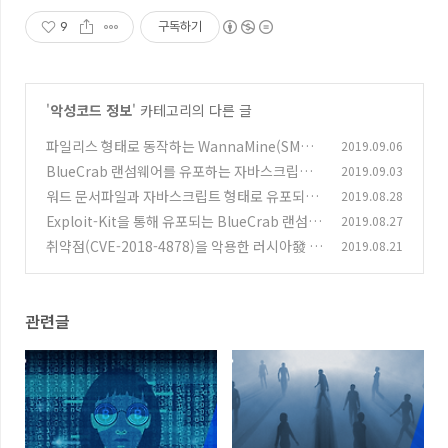
9
구독하기
'
악성코드 정보
' 카테고리의 다른 글
파일리스 형태로 동작하는 WannaMine(SMB
2019.09.06
취약점)
BlueCrab 랜섬웨어를 유포하는 자바스크립트
2019.09.03
(1)
(*.js) 코드 변화
워드 문서파일과 자바스크립트 형태로 유포되는
2019.08.28
(0)
TrickBot
Exploit-Kit을 통해 유포되는 BlueCrab 랜섬웨
2019.08.27
(0)
어 (반복 UAC 주의)
취약점(CVE-2018-4878)을 악용한 러시아發 악
2019.08.21
(0)
성코드 유포
(0)
관련글