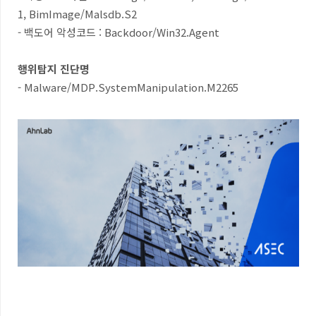
1, BimImage/Malsdb.S2
-
백도어 악성코드
: Backdoor/Win32.Agent
행위탐지 진단명
- Malware/MDP.SystemManipulation.M2265