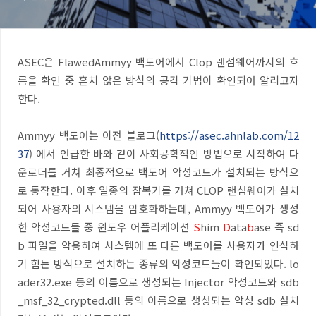
ASEC
은
FlawedAmmyy
백도어에서
Clop
랜섬웨어까지의 흐
름을 확인 중 흔치 않은 방식의 공격 기법이 확인되어 알리고자
한다
.
Ammyy
백도어는 이전 블로그
(
https://asec.ahnlab.com/12
37
)
에서 언급한 바와 같이 사회공학적인 방법으로 시작하여 다
운로더를 거쳐 최종적으로 백도어 악성코드가 설치되는 방식으
로 동작한다
.
이후 일종의 잠복기를 거쳐
CLOP
랜섬웨어가 설치
되어 사용자의 시스템을 암호화하는데
, Ammyy
백도어가 생성
한 악성코드들 중 윈도우 어플리케이션
S
him
D
ata
b
ase
즉
sd
b
파일을 악용하여 시스템에 또 다른 백도어를 사용자가 인식하
기 힘든 방식으로 설치하는 종류의 악성코드들이 확인되었다
. lo
ader32.exe
등의 이름으로 생성되는
Injector
악성코드와
sdb
_msf_32_crypted.dll
등의 이름으로 생성되는 악성
sdb
설치