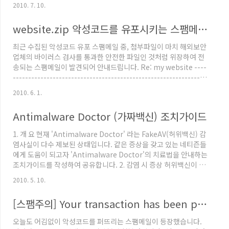
링크를 삽입한 스팸메일 관련하여 포스팅하였습니다. 지속적으로
2010. 7. 10.
해당 스팸메일의 변형이 발견되고 있으며 최근에 발견된 스패메일
은 아래와 같은 제목으로 유포되고 있습니다. Delivery Status
website.zip 악성코드를 유포시키는 스팸메일 주의!
Notification (Delay) Delivery Status Notification (Failure)
해당 스팸메일에 첨부된 파일은 아래와 같은 파일명의 html 파일입
최근 수집된 악성코드 유포 스팸메일 중, 첨부파일이 마치 해외보안
니다. Forwarded Message.html 첨부된 html 파일을 실행하면
업체의 바이러스 검사를 통과한 안전한 파일인 것처럼 위장하여 전
이전과 동일하게 ..
송되는 스팸메일이 발견되어 안내드립니다. Re: my website ----
---------------------------------------------------------------
------------------------------- Please read the document.
2010. 6. 1.
website.zip: No virus found Powered by the new Norton
OnlineScan Get protected: www.symantec.com 위 그림처
Antimalware Doctor (가짜백신) 조치가이드
럼 website.zip 이 바이러스테스트를 통과한 것처럼 메일을 뿌려,
사용자가 안심하고 실행할 수 있게끔 유..
1. 개 요 현재 'Antimalware Doctor' 라는 FakeAV(허위백신) 감
염사실이 다수 제보된 상태입니다. 같은 증상을 갖고 있는 네티즌들
에게 도움이 되고자 'Antimalware Doctor'의 치료법을 안내하는
조치가이드를 작성하여 공유합니다. 2. 감염 시 증상 허위백신이 동
작하면 아래와 같은 화면이 지속적으로 나타납니다. [그림1. 감염 시
2010. 5. 10.
생성되는 창] 위협요소를 치료하겠다고 클릭하면, 아래와 같이 Key
가 활성화되어있지 않다고 안내하며 결제페이지로 유도합니다. [그
[스팸주의] Your transaction has been processed
림2. Key 활성화 안내창] 트레이에는 그림과 같은 2가지 아이콘이
생성되며, Close를 눌러도 종료되지 않습니다. [그림3. 트레이에 나
오늘도 어김없이 악성코드를 퍼뜨리는 스팸메일이 등장했습니다.
타나는 아이콘] 3. 조치 방법 현재 V3 제품에서 해당 허위백신을