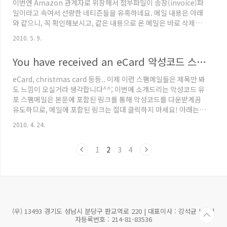
이번엔 Amazon 관계자로 위장해서 첨부파일이 송장(invoice)파
Win-Tr..
일이라고 속여서 선량한 네티즌들을 유혹하네요. 메일 내용은 아래
와 같으니, 꼭 확인해보시고, 같은 내용으로 온 메일은 바로 삭제하
세요. 제목: Your transaction has been processed 본문: Your
2010. 5. 9.
transaction has been processed by WorldPay, on behalf
of Amazon Inc. The invoice file is attached to this
You have received an eCard 악성코드 스팸메일 주의!
message. This is not a tax receipt. We processed your
payment. Amazon Inc has received your or..
eCard, christmas card 등등.. 이제 이런 스팸메일들은 제목만 봐
도 느낌이 오실거라 생각합니다^^; 이번에 소개드리는 악성코드 유
포 스팸메일은 본문에 포함된 링크를 통해 악성코드를 다운받게끔
유도하므로, 메일에 포함된 링크는 절대 클릭하지 마세요! 아래는
메일의 내용입니다. 메일 제목 You have received an eCard 본문
2010. 4. 24.
내용 Good day. You have received an eCard To pick up your
eCard, click on the following link (or copy & paste it into
1
2
3
4
your web browser): http://micro.[삭제].com/ecard.zip
Your card will be aviailable for..
(우) 13493 경기도 성남시 분당구 판교역로 220 | 대표이사 : 강석균 | 사업
자등록번호 : 214-81-83536