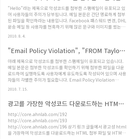
되어 있으며 사용자에게 configuration 파일처럼 보이기 위해
"Hello"라는 제목으로 악성코드를 첨부한 스팸메일이 유포되고 있
configuration 파일 아이콘을 사용하였지만 확장자를 보면 실행파
어 사용자들의 주의가 당부됩니다. 메일 본문은 간단 명료하게 첨부
일 확장자인 ex..
된 파일을 확인하라는 내용입니다. Facebook 패스워드 변경, DHL
운송 메일 등 사용자를 현혹하기 위해 많은 문구와 이미지를 썼는데
이번에는 1문장으로 끝이네요 ^^;; Please find attached the
2010. 8. 4.
new Word document. 첨부된 압축파일을 압축해제하면 아래와
같이 doc 문서 파일인 것처럼 위장한 악성코드를 확인하실 수 있으
"Email Policy Violation", "FROM Taylor Wallace" 메일 주의하세요!
며 V3 제품으로 아래와 같은 진단명으로 진단/치료가 가능합니다.
Win-Trojan/Agent.14848.TT [그림1] 스팸메일에 첨부된 악성
아래 제목으로 악성코드를 첨부한 스팸메일이 유포되고 있습니다.
코드 [그림2] 첨부 파일 실행 시 접속되는 IP의 위치 스팸메일을 통
메일 본문은 첨부한 악성코드를 확인하기 위해 첨부한 파일을 다운
해 전파..
로드하여 실행하도록 사용자에게 유도하도록 작성되어 있으며 사용
자들의 각별한 주의가 필요합니다. Email Policy Violation
FROM [영문명 이름] 아래 링크에 포스팅 된 글에 기재된 첨부파일
2010. 7. 15.
과 똑같은 형식의 파일 아이콘 형식이며 실행 시 FakeAV가 실행되
어 허위 진단 후치료를 위해 사용자에게 결제를 유도합니다.
광고를 가장한 악성코드 다운로드하는 HTML 첨부 스팸메일 주의!
http://core.ahnlab.com/203
http://core.ahnlab.com/152 위 링크에 포스팅 된 글에서 언급
http://core.ahnlab.com/192
해 드렸듯이 실행파일이 아닌 것으로 위장하는 파일들은 아래와 같
http://core.ahnlab.com/193
이 폴더 옵션에서 "알려진 파일 형식의 파일 확장명 숨기기" 옵션..
http://core.ahnlab.com/196 상기 링크 글들에서 광고성 html
을 가장하여 악성코드를 다운로드하는 HTML 첨부 파일 및 HTML