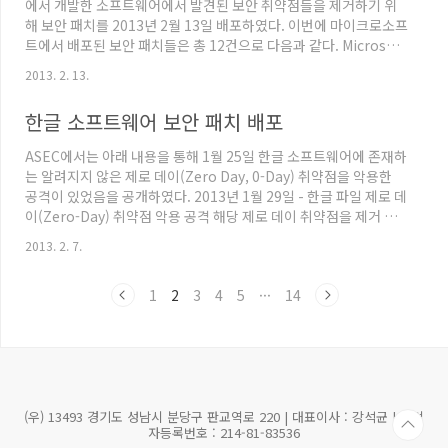
에서 개발한 소프트웨어에서 발견된 보안 취약점들을 제거하기 위
해 보안 패치를 2013년 2월 13일 배포하였다. 이번에 마이크로소프
트에서 배포된 보안 패치들은 총 12건으로 다음과 같다. Microsoft
Security Bulletin MS13-009 - 긴급Internet Explorer 누적 보
2013. 2. 13.
안 업데이트 (2792100) Microsoft Security Bulletin MS13-
010 - CriticalVulnerability in Vector Markup Language
한글 소프트웨어 보안 패치 배포
Could Allow Remote Code Execution (2797052) Microsoft
Security Bulletin MS13-011 - 긴..
ASEC에서는 아래 내용을 통해 1월 25일 한글 소프트웨어에 존재하
는 알려지지 않은 제로 데이(Zero Day, 0-Day) 취약점을 악용한
공격이 있었음을 공개하였다. 2013년 1월 29일 - 한글 파일 제로 데
이(Zero-Day) 취약점 악용 공격 해당 제로 데이 취약점을 제거 할
수 있는 보안 패치를 2월 6일부터 한글과 컴퓨터에서 배포 중에 있
2013. 2. 7.
다. 이 번 보안 패치에 영향을 받는 한글 소프트웨어 버전은 다음과
같음으로, 해당 버전 사용자는 보안 패치를 설치하는 것이 중요하다.
1
2
3
4
5
···
14
한글 2002SE한글 2004 한글 2005 한글 2007 한글 2010 SE 해당
보안 패치는 한글과 컴퓨터 웹 사이트를 통해 보안 패치를 업데이트
할 수 있으며, 아래 이미지와 같이 [한컴 자동 업데이트]를 실행해서
도..
(우) 13493 경기도 성남시 분당구 판교역로 220 | 대표이사 : 강석균 | 사업
자등록번호 : 214-81-83536