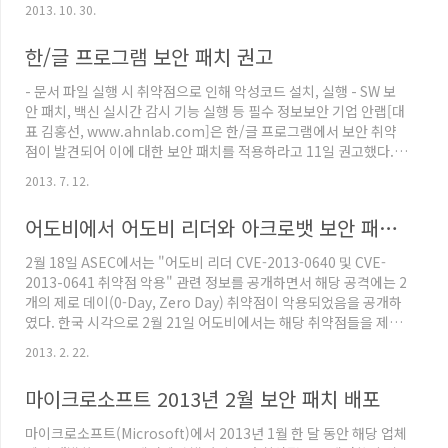
되고 있는 것이 스미싱이다. 이러한 스미싱으로부터 사용자의 정보
2013. 10. 30.
와 자산을 보호하기 위해 안랩에서는 '안전한 문자' 앱을 안드로이드
스마트폰 사용자에게 무료로 제공하게 되었다. '안전한 문자'는 모
한/글 프로그램 보안 패치 권고
바일 백신 제품이 아니므로, 스마트 폰 제조사를 통하여 제공하고 있
는 V3 모바일 백신 제품과 함께 사용하기를 권한다. 앞으로 안랩에
- 문서 파일 실행 시 취약점으로 인해 악성코드 설치, 실행 - SW 보
서 제공하는 '안전한 문자'를 사칭한 악성 앱이 발견될 수 있으므로,
안 패치, 백신 실시간 감시 기능 실행 등 필수 정보보안 기업 안랩[대
반드시 공인 마켓에서 'AHNLAB' 개발자를 확인하고 ..
표 김홍선, www.ahnlab.com]은 한/글 프로그램에서 보안 취약
점이 발견되어 이에 대한 보안 패치를 적용하라고 11일 권고했다.
이번에 발견된 취약점은 한/글 문서를 실행했을 때 특정 악성코드가
2013. 7. 12.
설치, 실행되는 것이다. 안랩은 취약점을 발견한 7월 5일 한글과컴
퓨터사에 관련 정보를 공유했고, 한글과컴퓨터사는 10일 보안 패치
어도비에서 어도비 리더와 아크로뱃 보안 패치 배포
를 완료해 사용자에게 공지했다. 한컴 오피스 2007, 한/글 2007,
한/글 2005, 한/글 2004, 한/글 2002 SE 사용자는 해당 패치를 반
2월 18일 ASEC에서는 "어도비 리더 CVE-2013-0640 및 CVE-
드시 업데이트해야 안전하다. 이번 악성코드는 ‘동북아 평화 협력 구
2013-0641 취약점 악용" 관련 정보를 공개하면서 해당 공격에는 2
상 어떻게 실현할..
개의 제로 데이(0-Day, Zero Day) 취약점이 악용되었음을 공개하
였다. 한국 시각으로 2월 21일 어도비에서는 해당 취약점들을 제거
할 수 있는 보안 패치를 배포한다는 것을 보안 권고문 "Security
2013. 2. 22.
updates available for Adobe Reader and Acrobat"을 통해
공개하였다. 이번에 배포하는 보안 패치의 설치 대상이 되는 제품들
마이크로소프트 2013년 2월 보안 패치 배포
은 다음과 같다. 윈도우(Windows)와 맥킨토시(Macintosh) 대상
의 Adobe Reader XI (11.0.01와 이전 버전) 윈도우(Windows)와
마이크로소프트(Microsoft)에서 2013년 1월 한 달 동안 해당 업체
맥킨토시(Macintosh) 대..