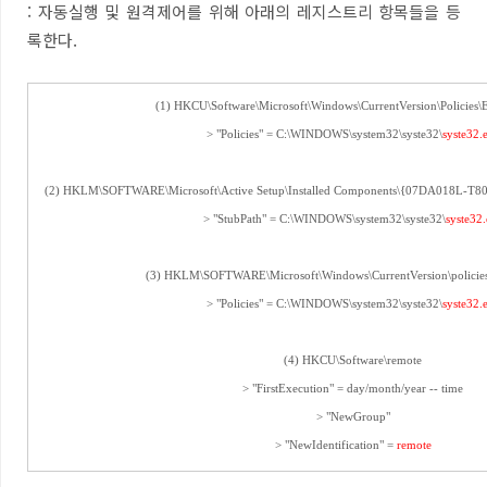
: 자동실행 및 원격제어를 위해 아래의 레지스트리 항목들을 등
록한다.
(1) HKCU\Software\Microsoft\Windows\CurrentVersion\Policies\
> "Policies" = C:\WINDOWS\system32\syste32\
syste32.
(2) HKLM\SOFTWARE\Microsoft\Active Setup\Installed Components\{07DA018L
> "StubPath" = C:\WINDOWS\system32\syste32\
syste32
(3) HKLM\SOFTWARE\Microsoft\Windows\CurrentVersion\policies
> "Policies" = C:\WINDOWS\system32\syste32\
syste32.
(4) HKCU\Software\remote
> "FirstExecution" = day/month/year -- time
> "NewGroup"
> "NewIdentification" =
remote