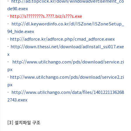
-
http://ad.topclick.kr/down/windowadvertisement_co
de90.exex
-
http://s????????s.????.biz/s???s.exe
-
http://dl.keywordinfo.co.kr/dl/ISZone/ISZoneSetup_
94_hide.exex
-
http://adforce.kr/adforce.php/cmad_adforce.exex
-
http://down.thessi.net/download/adInstall_ssi017.exe
x
-
http://www.utilchango.com/pds/download/service.zi
px
-
http://www.utilchango.com/pds/download/service2.zi
px
-
http://www.utilchango.com/data/files/1401221136268
2743.exex
[3] 설치파일 구조