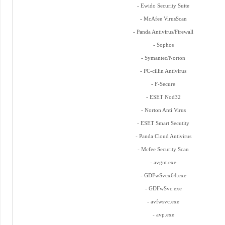
- Ewido Security Suite
- McAfee VirusScan
- Panda Antivirus/Firewall
- Sophos
- Symantec/Norton
- PC-cillin Antivirus
- F-Secure
- ESET Nod32
- Norton Anti Virus
- ESET Smart Secutity
- Panda Cloud Antivirus
- Mcfee Security Scan
- avgnt.exe
- GDFwSvcx64.exe
- GDFwSvc.exe
- avfwsvc.exe
- avp.exe