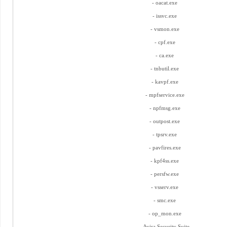
- oacat.exe
- issvc.exe
- vsmon.exe
- cpf.exe
- ca.exe
- tnbutil.exe
- kavpf.exe
- mpfservice.exe
- npfmsg.exe
- outpost.exe
- tpsrv.exe
- pavfires.exe
- kpf4ss.exe
- persfw.exe
- vsserv.exe
- smc.exe
- op_mon.exe
- Avira Security Suite