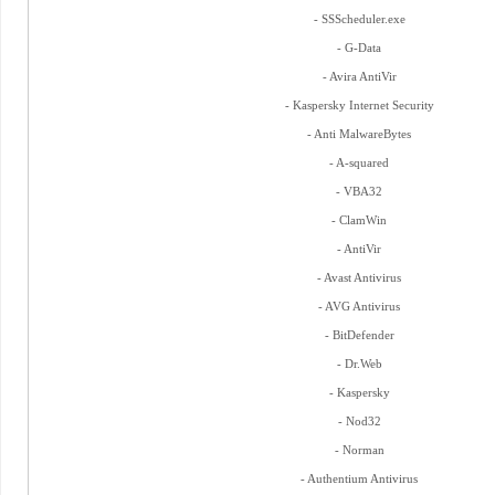
- SSScheduler.exe
- G-Data
- Avira AntiVir
- Kaspersky Internet Security
- Anti MalwareBytes
- A-squared
- VBA32
- ClamWin
- AntiVir
- Avast Antivirus
- AVG Antivirus
- BitDefender
- Dr.Web
- Kaspersky
- Nod32
- Norman
- Authentium Antivirus