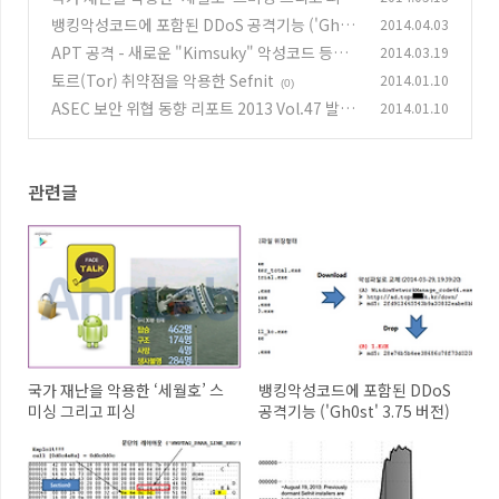
뱅킹악성코드에 포함된 DDoS 공격기능 ('Gh0s
2014.04.03
(2)
t' 3.75 버전)
APT 공격 - 새로운 "Kimsuky" 악성코드 등장
2014.03.19
(0)
토르(Tor) 취약점을 악용한 Sefnit
2014.01.10
(0)
(0)
ASEC 보안 위협 동향 리포트 2013 Vol.47 발간
2014.01.10
(0)
관련글
국가 재난을 악용한 ‘세월호’ 스
뱅킹악성코드에 포함된 DDoS
미싱 그리고 피싱
공격기능 ('Gh0st' 3.75 버전)