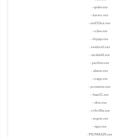
- spider.exe
- kavsvc.exe
- nod32krn.exe
- cclaw.exe
- dvpapi.exe
- ewidoctrl.exe
- mcshield.exe
- pavfires.exe
- almon.exe
- ccapp.exe
- pccntmon.exe
- fssm32.exe
- ekrn.exe
- ccSvcHst.exe
- avgrsx.exe
- egui.exe
- PSUNMAIN.exe