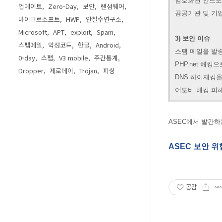
암호화된 안드로
업데이트
Zero-Day
보안
랜섬웨어
공공기관 및 기
마이크로소프트
HWP
안철수연구소
Microsoft
APT
exploit
Spam
3) 보안 이슈
스팸메일
악성코드
한글
Android
스팸 메일을 발
0-day
스팸
V3 mobile
주간통계
PHP.net 해킹
Dropper
제로데이
Trojan
피싱
DNS 하이재킹
어도비 해킹 피해
ASEC에서 발간하
ASEC 보안 위협
공감