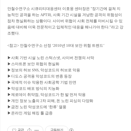
안철수연구소 시큐리티대응센터 이호웅 센터장은 "장기간에 걸쳐 지
능적인 공격을 하는 APT와, 사회 기간 시설을 겨냥한 공격의 위험성이
점차 현실화하는 상황이다. 사이버 위협이 사회 전체를 마비시킬 수 있
음에 대비해 더욱 전문적이고 입체적인 대응을 해나가야 한다.”라고 강
조했다.
<참고> 안철수연구소 선정 ‘2010년 10대 보안 위협 트렌드’
▶사회 기반 시설 노린 스턱스넷, 사이버 전쟁의 서막
▶스마트폰 보안 위협의 현실화
▶정보의 허브 SNS, 악성코드의 허브로 악용
▶디도스 공격용 악성코드의 변종 등장
▶국제적 이슈 악용한 사회공학 기법 만연
▶악성코드 배포 방식의 지능화
▶제로데이 취약점, 악성코드가 한 발 먼저 악용
▶개인 정보 노출의 2차 피해, 돈 노린 피싱의 다양화
▶금전 노린 악성코드에 ‘한류’ 열풍
▶온라인 게임 해킹 툴 급증
공감
구독하기