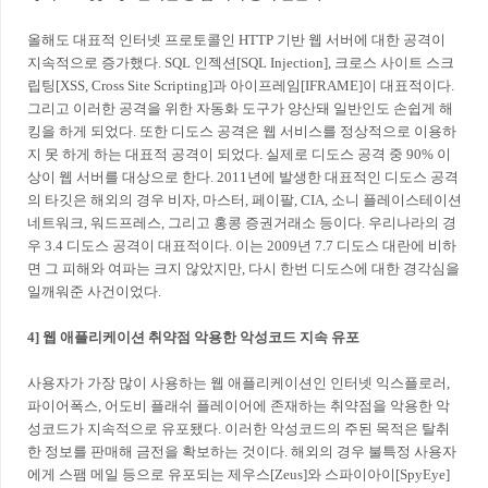
올해도 대표적 인터넷 프로토콜인 HTTP 기반 웹 서버에 대한 공격이
지속적으로 증가했다. SQL 인젝션[SQL Injection], 크로스 사이트 스크
립팅[XSS, Cross Site Scripting]과 아이프레임[IFRAME]이 대표적이다.
그리고 이러한 공격을 위한 자동화 도구가 양산돼 일반인도 손쉽게 해
킹을 하게 되었다. 또한 디도스 공격은 웹 서비스를 정상적으로 이용하
지 못 하게 하는 대표적 공격이 되었다. 실제로 디도스 공격 중 90% 이
상이 웹 서버를 대상으로 한다. 2011년에 발생한 대표적인 디도스 공격
의 타깃은 해외의 경우 비자, 마스터, 페이팔, CIA, 소니 플레이스테이션
네트워크, 워드프레스, 그리고 홍콩 증권거래소 등이다. 우리나라의 경
우 3.4 디도스 공격이 대표적이다. 이는 2009년 7.7 디도스 대란에 비하
면 그 피해와 여파는 크지 않았지만, 다시 한번 디도스에 대한 경각심을
일깨워준 사건이었다.
4] 웹 애플리케이션 취약점 악용한 악성코드 지속 유포
사용자가 가장 많이 사용하는 웹 애플리케이션인 인터넷 익스플로러,
파이어폭스, 어도비 플래쉬 플레이어에 존재하는 취약점을 악용한 악
성코드가 지속적으로 유포됐다. 이러한 악성코드의 주된 목적은 탈취
한 정보를 판매해 금전을 확보하는 것이다. 해외의 경우 불특정 사용자
에게 스팸 메일 등으로 유포되는 제우스[Zeus]와 스파이아이[SpyEye]