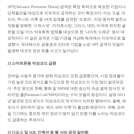
APT[Advance Persistent Threat] 공격은 특정 목적으로 목표한 기업이나
단체들만을 대상으로 지속적인 공격하는 것이 특징이다. 이는 구글, 어
도비, 주니퍼, 야후 등 34개 업체를 공격한 ‘오로라’, 이란 원자력 발전소
작동을 방해한 ‘스턱스넷’, 카자흐스탄, 그리스, 대만, 미국에 위치한 글
로벌 오일/가스/석유화학 업체를 대상으로 한 ‘나이트 드래곤’ 등이 대
표적이다. 이 같은 공격은 기업/기관을 겨냥해 해외에서 지속적으로 발
생했다. 국내에서도 금융권과 인터넷 기업을 노린 APT 공격이 잇달아
발생해 대규모 정보 유출 사고가 일어났다.
2] 스마트폰용 악성코드 급증
모바일 사용자 증가에 맞춰 악성코드 또한 급증했으며, 시장 점유율이
가장 높은 안드로이드를 타깃으로 한 악성코드가 가장 많이 발견되었
다. 주요 원인은 첫째, 통화 및 SMS에 대한 송신자 과금 결제 방식인 프
리미엄 콜[Premium Call/SMS]이라는 수익 모델의 등장이다. 실제 2011
년 발견된 안드로이드 악성코드의 약 45%가 이러한 형태이다. 둘째, 제
조사가 관리하지 않는 ‘써드 파티 마켓’의 활성화 때문이다. 셋째, 모바
일 기기에는 중요한 개인 정보가 많이 담긴 만큼 이를 노리는 악성코드
도 급증하는 추세이다.
3] 디도스 및 SQL 인젝션 등 웹 서버 공격 일반화