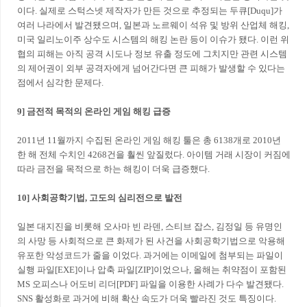
이다. 실제로 스턱스넷 제작자가 만든 것으로 추정되는 두큐[Duqu]가
여러 나라에서 발견됐으며, 일본과 노르웨이 석유 및 방위 산업체 해킹,
미국 일리노이주 상수도 시스템의 해킹 논란 등이 이슈가 됐다. 이런 위
협의 피해는 아직 공격 시도나 정보 유출 정도에 그치지만 관련 시스템
의 제어권이 외부 공격자에게 넘어간다면 큰 피해가 발생할 수 있다는
점에서 심각한 문제다.
9] 금전적 목적의 온라인 게임 해킹 급증
2011년 11월까지 수집된 온라인 게임 해킹 툴은 총 6138개로 2010년
한 해 전체 수치인 4268건을 훨씬 앞질렀다. 아이템 거래 시장이 커짐에
따라 금전을 목적으로 하는 해킹이 더욱 급증했다.
10] 사회공학기법, 고도의 심리전으로 발전
일본 대지진을 비롯해 오사마 빈 라덴, 스티브 잡스, 김정일 등 유명인
의 사망 등 사회적으로 큰 화제가 된 사건을 사회공학기법으로 악용해
유포한 악성코드가 줄을 이었다. 과거에는 이메일에 첨부되는 파일이
실행 파일[EXE]이나 압축 파일[ZIP]이었으나, 올해는 취약점이 포함된
MS 오피스나 어도비 리더[PDF] 파일을 이용한 사례가 다수 발견됐다.
SNS 활성화로 과거에 비해 확산 속도가 더욱 빨라진 것도 특징이다.