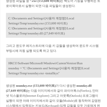
생성된 파일들 중
~.exe (153,600 바이트)
는 백도어 기능을 수행하는 트
로이목마로서 실행이 되면 다음 파일들이 생성된다.
C:\Documents and Settings\[사용자 계정명]\Local
Settings\Temp\nsunday.exe (153,600 바이트)
C:\Documents and Settings\[사용자 계정명]\Local
Settings\Temp\nsunday.dll (27,649 바이트)
그리고 윈도우 레지스트리에 다음 키 값들을 생성하여 윈도우 시스템
부팅시에 자동 실행 되도록 하고 있다.
HKCU\Software\Microsoft\Windows\CurrentVersion\Run
nsunday = "C:\Documents and Settings\[사용자 계정명]\Local
Settings\Temp\nsunday.exe -installkys"
생성된
nsunday.exe (153,600 바이트)
가 다시 생성한
nsunday.dll
(27,649 바이트)
는 다음 이미지에서와 같이 파이어폭스(Firefox), 인터
넷 익스플로러(Internet Explorer) 그리고 아웃룩(Outlook) 프로그램이
실행이 되면 아래 이미지에서와 같이 모듈(Module)로 동작하며 감염된
시스템에서 입력되는 키보드(Keyboard) 입력 값들을 모두 가로채게 된