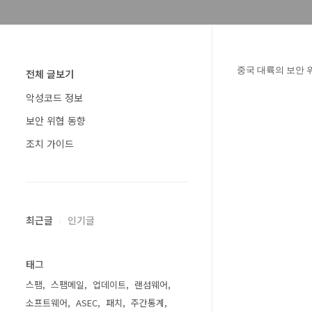
중국 대륙의 보안 위
전체 글보기
악성코드 정보
보안 위협 동향
조치 가이드
최근글
인기글
태그
스팸
스팸메일
업데이트
랜섬웨어
소프트웨어
ASEC
패치
주간통계