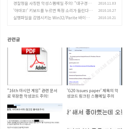
팸메일 주의
경찰청을 사칭한 악성스팸메일 주의! "대구경찰
2010.11.03
(1)
청, 사이버수사대 (참고인 출석요구서)"
'야마꼬!' 키보드를 누르면 특정 소리가 들린다?
2010.10.27
(1)
실행파일을 감염시키는 Win32/Parite 바이러
2010.10.21
(10)
스 피해확산
(2)
관련글
"16th 아시안 게임" 관련 문서
'G20 Issues paper' 제목의 악
로 위장한 악성코드 주의!
성코드 링크된 스팸메일 주의