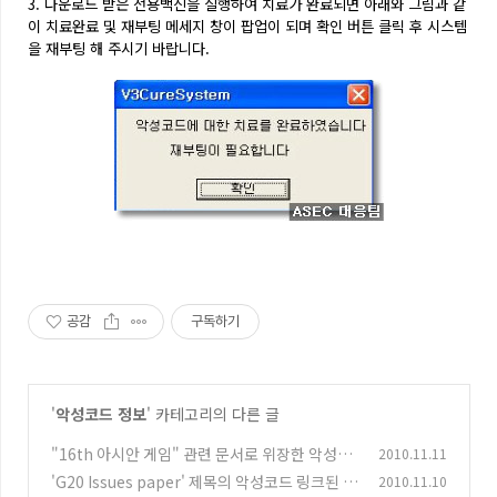
3. 다운로드 받은 전용백신을 실행하여 치료가 완료되면 아래와 그림과 같
이 치료완료 및 재부팅 메세지 창이 팝업이 되며 확인 버튼 클릭 후 시스템
을 재부팅 해 주시기 바랍니다.
공감
구독하기
'
악성코드 정보
' 카테고리의 다른 글
"16th 아시안 게임" 관련 문서로 위장한 악성코
2010.11.11
드 주의!
'G20 Issues paper' 제목의 악성코드 링크된 스
2010.11.10
(3)