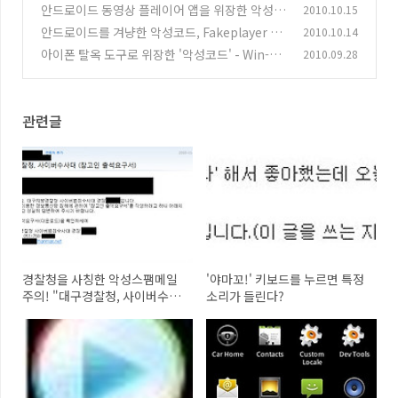
안드로이드 동영상 플레이어 앱을 위장한 악성
2010.10.15
(10)
앱 주의요망
안드로이드를 겨냥한 악성코드, Fakeplayer 변
2010.10.14
(0)
종 발견
아이폰 탈옥 도구로 위장한 '악성코드' - Win-Tr
2010.09.28
(0)
ojan/Agent.535552.F
(0)
관련글
경찰청을 사칭한 악성스팸메일
'야마꼬!' 키보드를 누르면 특정
주의! "대구경찰청, 사이버수사
소리가 들린다?
대 (참고인 출석요구서)"