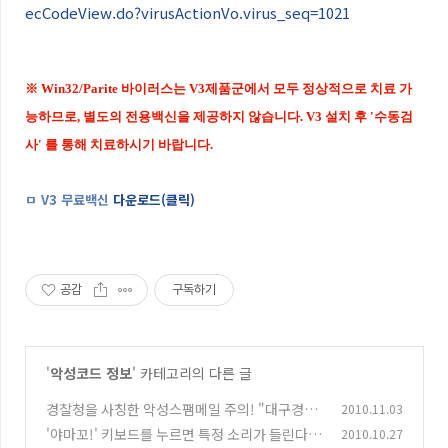
ecCodeView.do?virusActionVo.virus_seq=1021
※ Win32/Parite 바이러스는 V3제품군에서 모두 정상적으로 치료 가
능하므로, 별도의 전용백신을 제공하지 않습니다. V3 설치 후 '수동검
사' 를 통해 치료하시기 바랍니다.
ㅁ V3 무료백신
다운로드(클릭)
공감
구독하기
'
악성코드 정보
' 카테고리의 다른 글
경찰청을 사칭한 악성스팸메일 주의! "대구경찰
2010.11.03
청, 사이버수사대 (참고인 출석요구서)"
'야마꼬!' 키보드를 누르면 특정 소리가 들린다?
2010.10.27
(1)