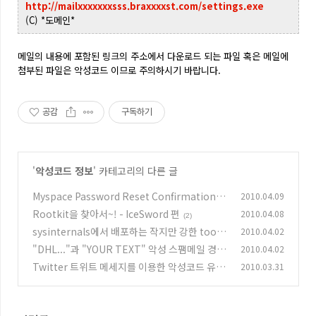
http://mailxxxxxxxsss.braxxxxst.com/settings.exe
(C)
*도메인*
메일의 내용에 포함된 링크의 주소에서 다운로드 되는 파일 혹은 메일에
첨부된 파일은 악성코드 이므로 주의하시기 바랍니다.
공감
구독하기
'
악성코드 정보
' 카테고리의 다른 글
Myspace Password Reset Confirmation! Y
2010.04.09
our Support
Rootkit을 찾아서~! - IceSword 편
2010.04.08
(0)
(2)
sysinternals에서 배포하는 작지만 강한 tool
2010.04.02
(1) - whois 편
"DHL..."과 "YOUR TEXT" 악성 스팸메일 경
2010.04.02
(0)
고!
Twitter 트위트 메세지를 이용한 악성코드 유
2010.03.31
(0)
포!
(4)