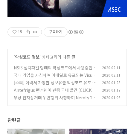
15
구독하기
'
악성코드 정보
' 카테고리의 다른 글
NSIS 설치파일 형태의 악성코드에서 사용중인
2020.02.11
탐지 우회기법
국내 기업을 사칭하여 이메일로 유포되는 Visual
2020.02.11
(0)
Basic 악성코드
[주의] 이력서 가장한 정보유출 악성코드 유포 중
2020.01.23
(1)
(2020.01.23)
Antefrigus 랜섬웨어 변종 국내 발견 (CLICK_
2020.01.17
(0)
HERE-[랜덤].txt)
부당 전자상거래 위반행위 사칭하여 Nemty 2.5
2020.01.06
(0)
랜섬웨어 유포 중
(1)
관련글