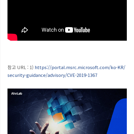
참고 URL : 1)
https://portal.msrc.microsoft.com/ko-KR/
security-guidance/advisory/CVE-2019-1367