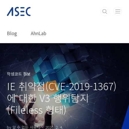
본문 바로가기
Blog
AhnLab
악성코드 정보
IE 취약점(CVE-2019-1367)
에 대한 V3 행위탐지
(Fileless 형태)
by 알 수 없는 사용자
2020. 2. 4.