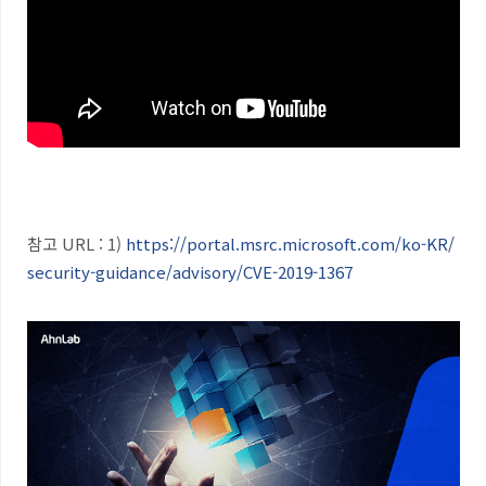
참고 URL : 1)
https://portal.msrc.microsoft.com/ko-KR/
security-guidance/advisory/CVE-2019-1367