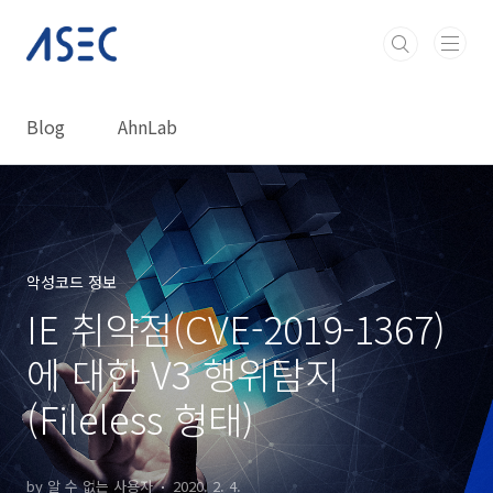
본문 바로가기
Blog
AhnLab
악성코드 정보
IE 취약점(CVE-2019-1367)
에 대한 V3 행위탐지
(Fileless 형태)
by 알 수 없는 사용자
2020. 2. 4.