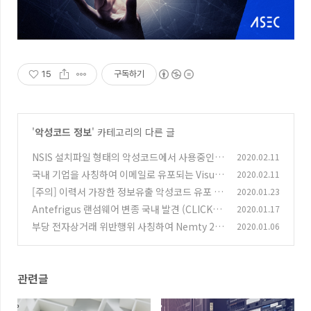
15
구독하기
'
악성코드 정보
' 카테고리의 다른 글
NSIS 설치파일 형태의 악성코드에서 사용중인
2020.02.11
탐지 우회기법
국내 기업을 사칭하여 이메일로 유포되는 Visual
2020.02.11
(0)
Basic 악성코드
[주의] 이력서 가장한 정보유출 악성코드 유포 중
2020.01.23
(1)
(2020.01.23)
Antefrigus 랜섬웨어 변종 국내 발견 (CLICK_
2020.01.17
(0)
HERE-[랜덤].txt)
부당 전자상거래 위반행위 사칭하여 Nemty 2.5
2020.01.06
(0)
랜섬웨어 유포 중
(1)
관련글