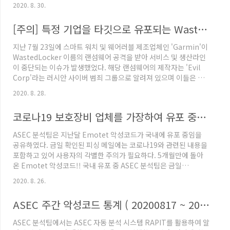
근까지도 Top 5에 매주 포함되고 있는 것을 확인할 수 있다.
2020. 8. 30.
asec.ahnlab.com/1371 ASEC 주간 악성코드 통계 ( 20200817
~ 20200823 ) ASEC 분석팀에서는 ASEC 자동 분석 시스템
[주의] 특정 기업을 타깃으로 유포되는 WastedLocker 랜섬웨어
RAPIT를 활용하여 알려진 악성코드들에 대한 분류 및 대응을 진행
하고 있다. 여기에서는 2020년 8월 17일 월요일부터 2020년 8월
지난 7월 23일에 스마트 워치 및 웨어러블 제조업체인 'Garmin'이
23일 일요일까지 수집된 한 주 asec.ahnlab.com Lokibot은 최
WastedLocker 이름의 랜섬웨어 공격을 받아 서비스 및 생산라인
근 A..
이 중단되는 이슈가 발생했었다. 해당 랜섬웨어의 제작자는 'Evil
Corp'라는 러시안 사이버 범죄 그룹으로 알려져 있으며 이들은 특
정 기업을 대상으로 APT 공격을 수행한 뒤, 침투 테스킹 도구인
2020. 8. 28.
Cobalt Striker를 이용하여 WastedLocker 랜섬웨어를 배포한
것으로 추정된다. WastedLocker는 시스템 내의 파일을 암호화 시
코로나19 보호장비 업체를 가장하여 유포 중인 Emotet 악성코드
켜 복호화해주는 대가로 금전을 요구하는 전형적인 랜섬웨어의 특
징을 가진 악성코드이다. 특히나 WastedLocker 랜섬웨어 같은 경
ASEC 분석팀은 지난달 Emotet 악성코드가 국내에 유포 중임을
우, 프로그램에 전달되는 특정 매개 변수 조건에 따라 암호화 범위를
공유하였다. 금일 확인된 피싱 메일에는 코로나19와 관련된 내용을
컨트롤 할 수 있는..
포함하고 있어 사용자의 각별한 주의가 필요하다. 5개월만에 돌아
온 Emotet 악성코드!! 국내 유포 중 ASEC 분석팀은 금일
Emotet 악성코드가 국내 유포 중인 것을 확인하였다. 뱅킹 악성코
2020. 8. 26.
드인 Emotet 은 지난 2월을 마지막으로 유포를 중단하였으나, 5개
월이 지난 현재 다시 유포를 시작한 것으로 보여
ASEC 주간 악성코드 통계 ( 20200817 ~ 20200823 )
asec.ahnlab.com 피싱 메일의 내용을 보면 코로나19 관련한 체
온계, 마스크 등 보호장비를 취급하는 업체로 소개하고 있으며, 이러
ASEC 분석팀에서는 ASEC 자동 분석 시스템 RAPIT를 활용하여 알
한 보호장비에 대한 관심이 있을 경우 첨부한 문서를 열람하도록 유