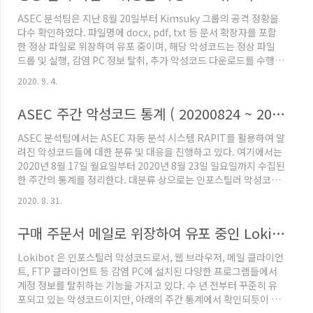
Top 1 - AgentTesla AgentTesla는 26.1%를 차지하며 1위를
ASEC 분석팀은 지난 8월 20일부터 Kimsuky 그룹의 공격 정황을
차지하였다. AgentTesla는 웹 브라우저, 메일 및 FT..
다수 확인하였다. 파일명에 docx, pdf, txt 등 문서 확장자를 포함
한 정상 파일로 위장하여 유포 중이며, 해당 악성코드는 정상 파일
드롭 및 실행, 감염 PC 정보 탈취, 추가 악성코드 다운로드를 수행한
다. 해당 방식은 Kimsuky 그룹이 자주 사용하는 위장 방식과 동작
2020. 9. 4.
방식으로 국내 정부기관, 대학 교수 등을 대상으로 하는 APT 공격
에 사용된다. 유포 파일명 유포 날짜 유포 파일명 2020/08/20 4.[아
ASEC 주간 악성코드 통계 ( 20200824 ~ 20200830 )
태연구]논문투고규정.docx.exe 2020/08/26 Button01_[2020
서울안보대화] 모시는 글.pdf.exe 2020/09/03 [양식] 개인정보이
ASEC 분석팀에서는 ASEC 자동 분석 시스템 RAPIT를 활용하여 알
용동의서.txt.exe 해당 악성코드 유형은 리소스 영..
려진 악성코드들에 대한 분류 및 대응을 진행하고 있다. 여기에서는
2020년 8월 17일 월요일부터 2020년 8월 23일 일요일까지 수집된
한 주간의 통계를 정리한다. 대분류 상으로는 인포스틸러 악성코드
가 41.4%로 1위를 차지하였으며, 그 다음으로는 뱅킹 악성코드 악
2020. 8. 31.
성코드가 30.2%, Coin Miner 악성코드가 12.1%, 차지하였다.
RAT (Remote Administration Tool)는 11.8%를 차지하였으
구매 주문서 메일로 위장하여 유포 중인 Lokibot 악성코드
며, 다운로더 악성코드가 2.4%, 랜섬웨어가 2.1%로 그 뒤를 따랐
다. Top 1 - Emotet Emotet은 29.3%를 차지하며 이번 주 1위
Lokibot 은 인포스틸러 악성코드로서, 웹 브라우저, 메일 클라이언
를 차지하였다. Emotet은 뱅킹 악성코드이며 스팸 메일을..
트, FTP 클라이언트 등 감염 PC에 설치된 다양한 프로그램들에서
계정 정보를 탈취하는 기능을 가지고 있다. 수 년 전부터 꾸준히 유
포되고 있는 악성코드이지만, 아래의 주간 통계에서 확인되듯이 최