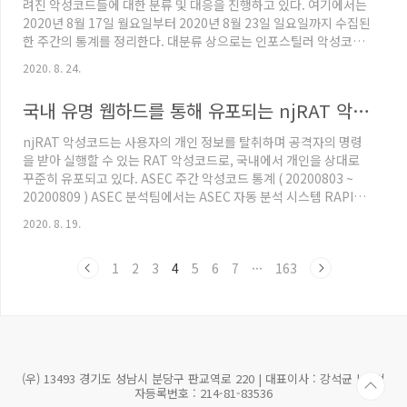
려진 악성코드들에 대한 분류 및 대응을 진행하고 있다. 여기에서는
도한다. 공격자는 최근 국내 코로나19 확진자 증가로 보호장..
2020년 8월 17일 월요일부터 2020년 8월 23일 일요일까지 수집된
한 주간의 통계를 정리한다. 대분류 상으로는 인포스틸러 악성코드
가 52.3%로 1위를 차지하였으며, 그 다음으로는 뱅킹 악성코드 악
2020. 8. 24.
성코드가 18.3%, Coin Miner 악성코드가 13.7%, 차지하였다.
RAT (Remote Administration Tool)는 11.3%를 차지하였으
국내 유명 웹하드를 통해 유포되는 njRAT 악성코드
며, 랜섬웨어가 3.8%, 다운로더 악성코드가 0.3%로 그 뒤를 따랐
다. Top 1 - AgentTesla AgentTesla는 24.0%를 차지하며 저번
njRAT 악성코드는 사용자의 개인 정보를 탈취하며 공격자의 명령
주와 같이 1위를 차지하였다. AgentTesla는 ..
을 받아 실행할 수 있는 RAT 악성코드로, 국내에서 개인을 상대로
꾸준히 유포되고 있다. ASEC 주간 악성코드 통계 ( 20200803 ~
20200809 ) ASEC 분석팀에서는 ASEC 자동 분석 시스템 RAPIT
를 활용하여 알려진 악성코드들에 대한 분류 및 대응을 진행하고 있
2020. 8. 19.
다. 여기에서는 2020년 8월 3일 월요일부터 2020년 8월 9일 일요
일까지 수집된 한 주�� asec.ahnlab.com 진단 로그를 분석한
1
2
3
4
5
6
7
···
163
결과 njRAT은 주로 웹하드나 토렌트 등 자료 공유 사이트를 통하여
게임, 인증 툴, 유틸리티 등의 정상 파일로 위장하여 유포되며, 대부
분의 경우 원본 프로그램이 실행됨과 동시에 악성코드가 감염되어
사용자 입장에서는..
(우) 13493 경기도 성남시 분당구 판교역로 220 | 대표이사 : 강석균 | 사업
자등록번호 : 214-81-83536