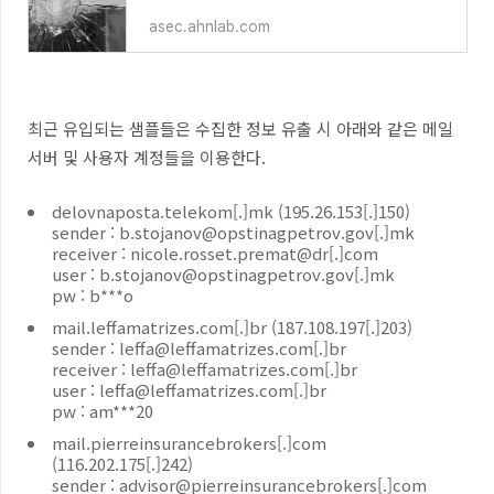
asec.ahnlab.com
최근 유입되는 샘플들은 수집한 정보 유출 시 아래와 같은 메일
서버 및 사용자 계정들을 이용한다
.
delovnaposta.telekom[.]mk (195.26.153[.]150)
sender : b.stojanov@opstinagpetrov.gov[.]mk
receiver : nicole.rosset.premat@dr[.]com
user : b.stojanov@opstinagpetrov.gov[.]mk
pw : b***o
mail.leffamatrizes.com[.]br (187.108.197[.]203)
sender : leffa@leffamatrizes.com[.]br
receiver : leffa@leffamatrizes.com[.]br
user : leffa@leffamatrizes.com[.]br
pw : am***20
mail.pierreinsurancebrokers[.]com
(116.202.175[.]242)
sender : advisor@pierreinsurancebrokers[.]com