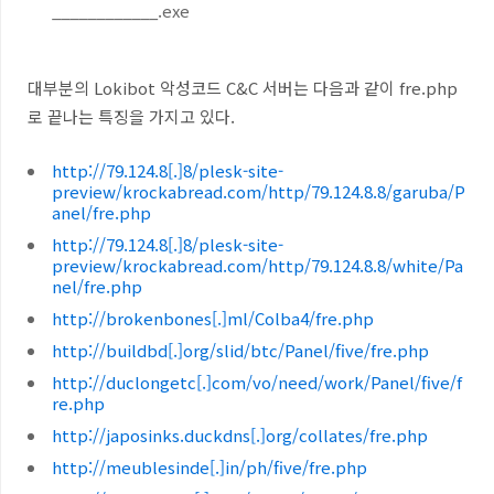
____________.exe
대부분의 Lokibot 악성코드 C&C 서버는 다음과 같이 fre.php
로 끝나는 특징을 가지고 있다.
http://79.124.8[.]8/plesk-site-
preview/krockabread.com/http/79.124.8.8/garuba/P
anel/fre.php
http://79.124.8[.]8/plesk-site-
preview/krockabread.com/http/79.124.8.8/white/Pa
nel/fre.php
http://brokenbones[.]ml/Colba4/fre.php
http://buildbd[.]org/slid/btc/Panel/five/fre.php
http://duclongetc[.]com/vo/need/work/Panel/five/f
re.php
http://japosinks.duckdns[.]org/collates/fre.php
http://meublesinde[.]in/ph/five/fre.php