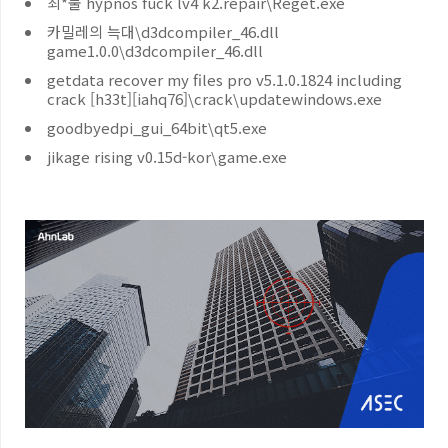
최*물 hypnos fuck lv4 k2.repair\Reget.exe
카밀레의 늑대\d3dcompiler_46.dll
game1.0.0\d3dcompiler_46.dll
getdata recover my files pro v5.1.0.1824 including
crack [h33t][iahq76]\crack\updatewindows.exe
goodbyedpi_gui_64bit\qt5.exe
jikage rising v0.15d-kor\game.exe