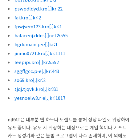
pswpdldyd.kro[.]kr:22
fai.kro[.]kr:2
fpwjsem123.kro[.]kr:1
hafacenj.ddns[.]net:5555
hgdomain.p-e[.]kr:1
jinmo0721.kro[.]kr:1111
leepipi.kro[.]kr:5552
sggffgcc.p-e[.]kr:443
so69.kro[.]kr:2
tjqj.tjqvk.kro[.]kr:81
yesnoelw3.r-e[.]kr:1017
njRAT은 대부분 웹 하드나 토렌트를 통해 정상 파일로 위장하여
유포 중이다
.
유포 시 위장하는 대상으로는 게임 핵이나 기프트
카드 생성기와 같은 불법 프로그램이 다수 존재하며
,
이 외에도