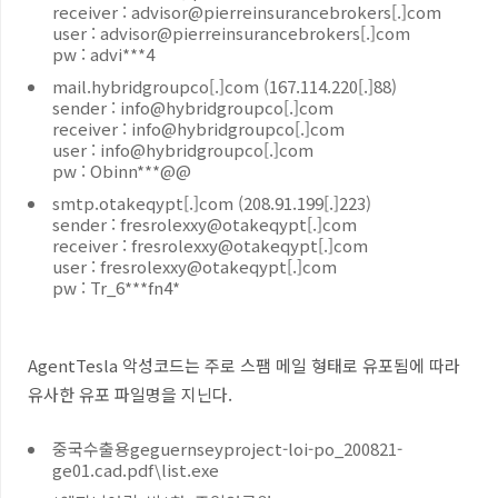
receiver : advisor@pierreinsurancebrokers[.]com
user : advisor@pierreinsurancebrokers[.]com
pw : advi***4
mail.hybridgroupco[.]com (167.114.220[.]88)
sender : info@hybridgroupco[.]com
receiver : info@hybridgroupco[.]com
user : info@hybridgroupco[.]com
pw : Obinn***@@
smtp.otakeqypt[.]com (208.91.199[.]223)
sender : fresrolexxy@otakeqypt[.]com
receiver : fresrolexxy@otakeqypt[.]com
user : fresrolexxy@otakeqypt[.]com
pw : Tr_6***fn4*
AgentTesla 악성코드는 주로 스팸 메일 형태로 유포됨에 따라
유사한 유포 파일명을 지닌다.
중국수출용geguernseyproject-loi-po_200821-
ge01.cad.pdf\list.exe