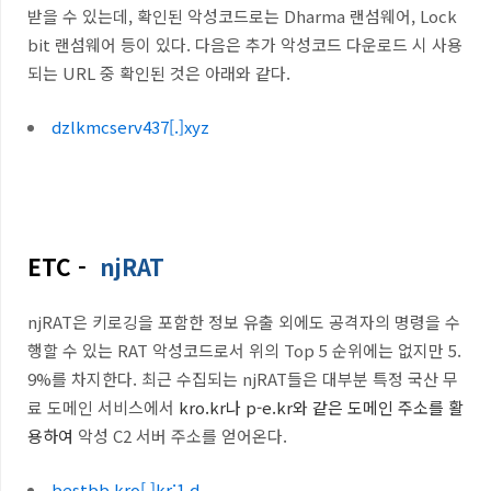
받을 수 있는데, 확인된 악성코드로는 Dharma 랜섬웨어, Lock
bit 랜섬웨어 등이 있다. 다음은 추가 악성코드 다운로드 시 사용
되는 URL 중 확인된 것은 아래와 같다.
dzlkmcserv437[.]xyz
ETC -
njRAT
njRAT
은 키로깅을 포함한 정보 유출 외에도 공격자의 명령을 수
행할 수 있는
RAT
악성코드로서 위의 Top 5 순위에는 없지만 5.
9%를 차지한다
.
최근 수집되는
njRAT
들은 대부분
특정 국산 무
료 도메인 서비스
에서
kro.kr나 p-e.kr와 같은 도메인 주소를 활
용하여
악성
C2
서버 주소를 얻어온다
.
bestbb.kro[.]kr:1 d