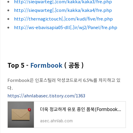
http://sieqwarteg[.]com/kakka/kaka3/fre.php
http://sieqwarteg[.]com/kakka/kaka4/fre.php
http://thernagictouch[.]com/kudi/five/fre.php
http://ws-ebavisapia05-dll[.]ir/wj2/Panel/fre.php
Top 5 -
Formbook
( 공동 )
Formbook
은 인포스틸러 악성코드로서
6
.5%
를 차지하고 있
다
.
https://ahnlabasec.tistory.com/1363
더욱 정교하게 유포 중인 폼북(Formbook) 악성코드
asec.ahnlab.com