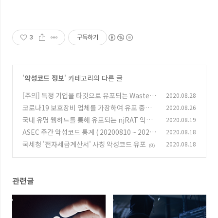
3
구독하기
'
악성코드 정보
' 카테고리의 다른 글
[주의] 특정 기업을 타깃으로 유포되는 WastedL
2020.08.28
ocker 랜섬웨어
코로나19 보호장비 업체를 가장하여 유포 중인 E
2020.08.26
(0)
motet 악성코드
국내 유명 웹하드를 통해 유포되는 njRAT 악성
2020.08.19
(0)
코드
ASEC 주간 악성코드 통계 ( 20200810 ~ 20200
2020.08.18
(0)
816 )
국세청 '전자세금계산서' 사칭 악성코드 유포
2020.08.18
(0)
(0)
관련글