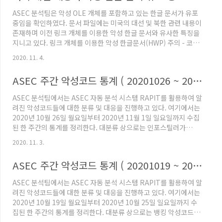
ASEC 분석팀은 악성 OLE 개체를 포함하고 있는 한글 문서가 유포
중임을 확인하였다. 문서 파일에는 미국의 대선 및 북한 관련 내용이
존재하며 이전 링크 개체를 이용한 악성 한글 문서와 유사한 특징을
지니고 있다. 링크 개체를 이용한 악성 한글문서(HWP) 주의 - 코인
업체 사칭 ASEC 분석팀은 지난주 코인업체를 사칭한 악성 한글 문
2020. 11. 4.
서 파일이 유포됨을 확인하였다. 한글 파일에는 특정 코인 업체의 운
영 정책이 변경되어 해당 사항을 확인하도록 하는 내용이 담겨있다.
ASEC 주간 악성코드 통계 ( 20201026 ~ 20201101 )
파 asec.ahnlab.com 파일 실행 시 내부에 존재하는 악성 OLE 개
체(VBS파일)가 %AppData%\Local\Temp 폴더에 생성된다. 파
ASEC 분석팀에서는 ASEC 자동 분석 시스템 RAPIT를 활용하여 알
일명이 hancom.configuration.vbs로 생성되어 사용자가 한글
려진 악성코드들에 대한 분류 및 대응을 진행하고 있다. 여기에서는
설정파일로 ..
2020년 10월 26일 월요일부터 2020년 11월 1일 일요일까지 수집
된 한 주간의 통계를 정리한다. 대분류 상으로는 인포스틸러가
28.2%로 1위를 차지하였으며, 그 다음으로는 뱅킹 악성코드가
2020. 11. 3.
26.4%, RAT (Remote Administration Tool) 악성코드가
22.7%를 차지하였다. Coin Miner는 18.2%를 차지하였으며, 다
ASEC 주간 악성코드 통계 ( 20201019 ~ 20201025 )
운로더가 2.7%, 랜섬웨어는 1.8%로 그 뒤를 따랐다. Top 1 -
Emotet Emotet은 25.9%를 차지하며 이번 주 1위를 차지하였
ASEC 분석팀에서는 ASEC 자동 분석 시스템 RAPIT를 활용하여 알
다. Emotet은 뱅킹 악성코드이며 스팸 메일을 통해 꾸준히 유포되
려진 악성코드들에 대한 분류 및 대응을 진행하고 있다. 여기에서는
고 있다..
2020년 10월 19일 월요일부터 2020년 10월 25일 일요일까지 수
집된 한 주간의 통계를 정리한다. 대분류 상으로는 뱅킹 악성코드가