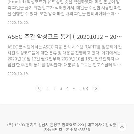
(Emotet) 악성코드가 유포 중인 것을 확인하였다. 메일 본문에 압
크립트로 해당 스크립트에 대한 설명은 아래 블로..
축 파일을 풀기 위한 암호가 적혀있어서, 메일을 수신한 사람만 파일
을 실행할 수 있다. 또한 압축 파일 내의 파일을 안티바이러스 제품
에서 탐지하고 있더라도, 압축 파일 자체에 암호가 걸려있기 때문에
2020. 10. 20.
암호 해제 전까지는 자동으로 탐지가 어렵다. 메일은 10월 17일 발
송되었고, 다음과 같이 기업 관계자를 위장하고 있다. 첨부된 파일은
ASEC 주간 악성코드 통계 ( 20201012 ~ 20201018 )
압축 파일로서, 압축 해제 시 'MYTNXTOJ3 202010月17.doc' 이
름의 워드 파일이 존재한다. 'MYTNXTOJ3 202010月17.doc' 워
ASEC 분석팀에서는 ASEC 자동 분석 시스템 RAPIT를 활용하여 알
드 문서 파일의 내용은 위와 같다. 매크로 [콘텐츠 사용] 허용 시 악
려진 악성코드들에 대한 분류 및 대응을 진행하고 있다. 여기에서는
성 매크로 코드가 동..
2020년 10월 12일 월요일부터 2020년 10월 18일 일요일까지 수
집된 한 주간의 통계를 정리한다. 대분류 상으로는 인포스틸러 악성
코드가 32.3%로 1위를 차지하였으며, 그 다음으로는 Coin Miner
2020. 10. 19.
가 27.2%, RAT (Remote Administration Tool)가 19.0%를
차지하였다. 뱅킹 악성코드는 17.1%를 차지하였으며, 랜섬웨어가
1
2
3
4
···
163
2.5%, 다운로더는 1.9%로 그 뒤를 따랐다. Top 1 - Glupteba
27.2%를 차지하는 Glupteba는 Golang으로 개발된 악성코드이
다. 다수의 추가 모듈을 다운로드하며 여러 기능을 갖지만..
(우) 13493 경기도 성남시 분당구 판교역로 220 | 대표이사 : 강석균 | 사업
자등록번호 : 214-81-83536