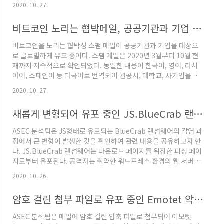
30.2%로 1위를 차지하였으며, 그 다음으로는 인포스틸러가
2020. 10. 27.
29.0%, Coin Miner가 22.2%를 차지하였다. RAT (Remote
Administration Tool) 악성코드는 11.1%를 차지하였으며, 랜섬
비트코인 노리는 협박메일, 공공기관과 기업 대상으로 글로벌 유포 중
웨어가 4.3%, 다운로더는 3.1%로 그 뒤를 따랐다. Top 1 -
Emotet Emotet은 29.0%를 차지하며 이번 주 1위를 차지하였
비트코인을 노리는 협박성 스팸 메일이 공공기관과 기업을 대상으
다. Emotet은 뱅킹 악성코드이며 스팸 메일을 통해 꾸준히 유포되
로 글로벌하게 유포 중이다. 스팸 메일은 2020년 3월부터 10월 현
고 있..
재까지 지속적으로 확인되었다. 동일한 내용이 한국어, 영어, 러시
아어, 스페인어 등 다국어로 번역되어 관공서, 대학교, 사기업을 포
함해 각국에 유포되고 있다. 스팸 메일은 본문 내용만 있고 별도의
2020. 10. 27.
첨부파일이나 악성코드는 포함되어있지 않다. 다만 메일 내용이 공
격 대상에게 충격과 공포를 일으킬 수 있는 협박을 하고 있고, 비트
새롭게 변형되어 유포 중인 JS.BlueCrab 랜섬웨어
코인 입금을 요구하고 있기 때문에 속지 않도록 주의가 필요하다. 아
래는 협박 메일의 제목이다. 계약에 따른 지불. Yoúr accoúnt has
ASEC 분석팀은 JS형태로 유포되는 BlueCrab 랜섬웨어의 감염 과
sígns of hackíng and blockíng. VIDEO OF YOU! my user
정에서 큰 변형이 발생한 것을 확인하여 관련 내용을 공유하고자 한
name and ..
다. JS.BlueCrab 랜섬웨어는 다운로드 페이지를 위장한 피싱 페이
지로부터 유포된다. 공격자는 취약한 워드프레스 환경의 웹 서버를
탈취하여 다수의 악성 게시글을 업로드 하며 해당 악성 게시글에 접
2020. 10. 26.
속 시 다음과 같이 다운로드 페이지로 위장한 피싱 페이지가 출력된
다. 각 게시글마다 키워드를 다르게 하여 사용자의 악성코드 다운로
암호 걸린 첨부 파일로 유포 중인 Emotet 악성코드
드를 유도한다. 모니터링 과정에서 다음 그림처럼 외국어(독일어)로
된 피싱 페이지도 존재하는 것을 확인했다. 피싱 페이지에서 다운로
ASEC 분석팀은 메일에 암호 걸린 압축 파일로 첨부되어 이모텟
드된 .JS 파일은 BlueCrab 랜섬웨어를 다운로드하여 실행하는 스