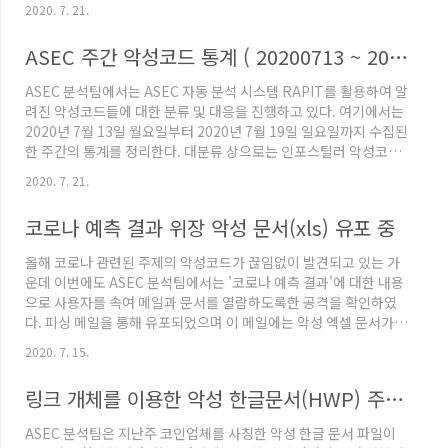
메일을 통해 유포되고 있다. 메일의 유형은 세 가지가 존재하는데,
2020. 7. 21.
다운로드 링크가 첨부된 형태와 PDF 파일이 첨부된 형태, 악성 문서
파일을 첨부한 형태로 나뉜다. 첨부된 링크는 접속시 악성 문서 파일
ASEC 주간 악성코드 통계 ( 20200713 ~ 20200719 )
을 다운로드하게 된다. 메일에는 DOC 파일 뿐만 아니라, PDF 형태
의 파일도 첨부되어 유포되고 있다. PDF 파일에는 아래와 같이 지불
ASEC 분석팀에서는 ASEC 자동 분석 시스템 RAPIT를 활용하여 알
과 관련된 내용을 포함하고 있으며 DocuSign 사이트로 위장한 링
려진 악성코드들에 대한 분류 및 대응을 진행하고 있다. 여기에서는
크가 첨부되어 있다. 하지만 해당 ..
2020년 7월 13일 월요일부터 2020년 7월 19일 일요일까지 수집된
한 주간의 통계를 정리한다. 대분류 상으로는 인포스틸러 악성코드
가 48.6%로 1위를 차지하였으며, 그 다음으로는 Coin Miner 악성
2020. 7. 21.
코드가 18.5%, RAT (Remote Administration Tool) 악성코드
가 14.4%를 차지하였다. 뱅킹 악성코드는 7.2%, 다운로더 악성코
코로나 예측 결과 위장 악성 문서(xls) 유포 중
드는 6.8%를 차지하였으며 랜섬웨어가 1.4%로 그 뒤를 따랐다.
Top 1 -Lokibot 이번 주는 Lokibot이 19.4%를 차지하며 1위를
올해 코로나 관련된 주제의 악성코드가 끊임없이 발견되고 있는 가
차지했다. 인포스틸러 악성코드로서 대부분의 웹 브라우저,..
운데 이번에도 ASEC 분석팀에서는 '코로나 예측 결과'에 대한 내용
으로 사용자를 속여 메일과 문서를 열람하도록한 공격을 확인하였
다. 피싱 메일을 통해 유포되었으며 이 메일에는 악성 엑셀 문서가
첨부되어 있다. 첨부된 악성 엑셀 파일은 국가별 코로나 확진자 사망
2020. 7. 15.
자의 수를 확인 할 수 있는 내용이 포함되어 있으며 특히 누적 확진
사망자의 인원을 확인하길 원하는 사용자는 엑셀 내부에 있는 계산
링크 개체를 이용한 악성 한글문서(HWP) 주의 - 코인업체 사칭
버튼('Predict')를 선택하기 위해 매크로 활성화 버튼을 선택할 수
밖에 없다. 하지만 해당 누적 계산을 수행하는 정상적인 매크로 코드
ASEC 분석팀은 지난주 코인업체를 사칭한 악성 한글 문서 파일이
하위에는 악성파일을 다운로드하는 난독화 된 코드가 포함되어있