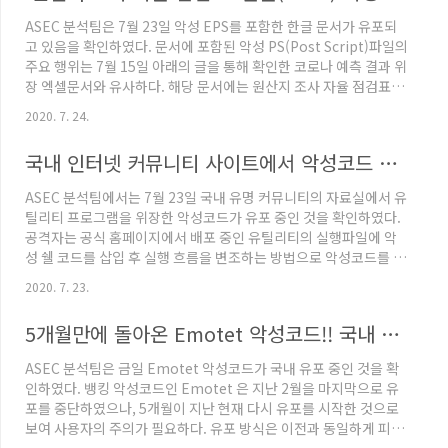
는 azorult가 아닌 AgentTesla라는 정보유출형 악성코드가 유포
ASEC 분석팀은 7월 23일 악성 EPS를 포함한 한글 문서가 유포되
되었다. 이 악성코는 ASEC 분석팀에서..
고 있음을 확인하였다. 문서에 포함된 악성 PS(Post Script)파일의
주요 행위는 7월 15일 아래의 글을 통해 확인한 코로나 예측 결과 위
장 엑셀문서와 유사하다. 해당 문서에는 원산지 조사 자율 점검표가
존재하며, 문서 정보로 보아 실제 '국가법령정부센터'에서 제공한
2020. 7. 24.
문서를 악의적으로 가공한 것으로 추정된다. 코로나 예측 결과 위장
악성 문서(xls) 유포 중 올해 코로나 관련된 주제의 악성코드가 끊임
국내 인터넷 커뮤니티 사이트에서 악성코드 유포 (유틸리티 위장)
없이 발견되고 있는 가운데 이번에도 ASEC 분석팀에서는 '코로나
예측 결과'에 대한 내용으로 사용자를 속여 메일과 문서를 열람하도
ASEC 분석팀에서는 7월 23일 국내 유명 커뮤니티의 자료실에서 유
록한 공격을 확�� asec.ahnlab.com 한글문서 첫 페이지 우측
틸리티 프로그램을 위장한 악성코드가 유포 중인 것을 확인하였다.
상단에는 아래의 그림과 같..
공격자는 공식 홈페이지에서 배포 중인 유틸리티의 실행파일에 악
성 쉘 코드를 삽입 후 실행 흐름을 변조하는 방법으로 악성코드를 제
작하였다. (정상파일의 빈 공간에 악의적 코드 삽입) 이번에 확인된
2020. 7. 23.
악성코드의 동작방식은 7월 15일에 '코로나 예측 결과' 위장하여 유
포된 엑셀문서 악성코드(https://asec.ahnlab.com/1355) 사례
5개월만에 돌아온 Emotet 악성코드!! 국내 유포 중
와 유사한 것으로 확인되었다. 자료실의 유틸리티 항목에 다음과 같
이 첨부파일을 포함한 게시글을 업로드하였다. 해당 게시글은 특정
ASEC 분석팀은 금일 Emotet 악성코드가 국내 유포 중인 것을 확
유틸리티 프로그램을 소개하는 내용으로 이루어져 있으며 첨부파일
인하였다. 뱅킹 악성코드인 Emotet 은 지난 2월을 마지막으로 유
내부에는 악성코드가 존재한다. 첨부파일 내부의..
포를 중단하였으나, 5개월이 지난 현재 다시 유포를 시작한 것으로
보여 사용자의 주의가 필요하다. 유포 방식은 이전과 동일하게 피싱