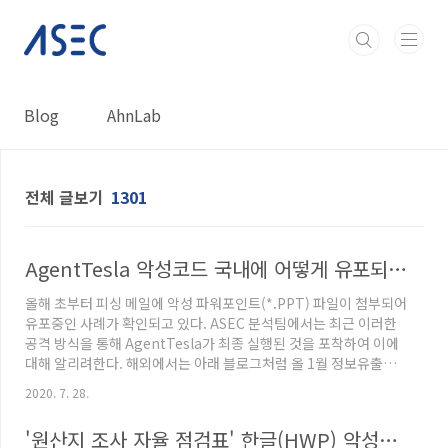
본문 바로가기
Blog
AhnLab
전체 글보기
1301
AgentTesla 악성코드 국내에 어떻게 유포되고 있나?
올해 초부터 피싱 메일에 악성 파워포인트(*.PPT) 파일이 첨부되어
유포중인 사례가 확인되고 있다. ASEC 분석팀에서는 최근 이러한
공격 방식을 통해 AgentTesla가 최종 실행된 것을 포착하여 이에
대해 알리려한다. 해외에서는 아래 블로그처럼 올 1월 정보유출형
악성코드 azorult가 메일에 첨부된 PPT를 통해 유포되었다. (해외
2020. 7. 28.
블로그 : https://appriver.com/resources/blog/january-
2020/powerpoint-malware-references-drake-lyrics-
'원산지 조사 자율 점검표' 한글(HWP) 악성코드 유포
drop-lokibot-azorult) 이와 비슷한 유포 방식을 이용하여 7월에