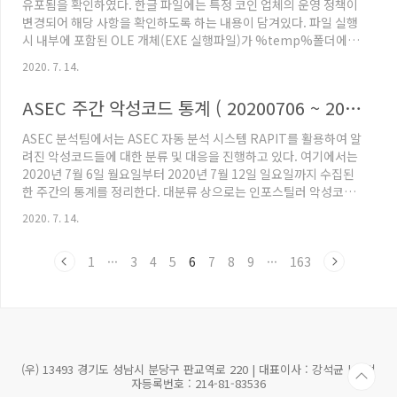
유포됨을 확인하였다. 한글 파일에는 특정 코인 업체의 운영 정책이
다. 이 코드를 복호화 후에 CMD 명령을 확인 할 수 ..
변경되어 해당 사항을 확인하도록 하는 내용이 담겨있다. 파일 실행
시 내부에 포함된 OLE 개체(EXE 실행파일)가 %temp%폴더에 생
성된다. 파일명이 hanwordupdate.exe로 되어있어 사용자가 한
2020. 7. 14.
글의 정상 파일로 착각할 수 있어 주의가 필요하다. 파일 내부에는
개체를 실행하기 위해 링크가 포함된 도형이 존재하며, 특정 도형들
ASEC 주간 악성코드 통계 ( 20200706 ~ 20200712 )
은 페이지 전부를 덮고 있어 사용자가 어느 곳을 선택하여도 악성 파
일의 링크를 실행하게 된다. 아래의 그림에서 빨간색으로 표시된 부
ASEC 분석팀에서는 ASEC 자동 분석 시스템 RAPIT를 활용하여 알
분이 링크를 포함하는 도형을 나타낸다. 도형에 삽입된 링크는
려진 악성코드들에 대한 분류 및 대응을 진행하고 있다. 여기에서는
"..\appdata\local\temp\hanwo..
2020년 7월 6일 월요일부터 2020년 7월 12일 일요일까지 수집된
한 주간의 통계를 정리한다. 대분류 상으로는 인포스틸러 악성코드
가 49.5%로 1위를 차지하였으며, 그 다음으로는 RAT (Remote
2020. 7. 14.
Administration Tool) 악성코드가 15.9%, Coin Miner 악성코
드가 13.7%를 차지하였다. 다운로더 악성코드는 7.7%, 뱅킹 악성
1
···
3
4
5
6
7
8
9
···
163
코드는 6.6%를 차지하였으며 랜섬웨어가 4.4%로 그 뒤를 따랐다.
Top 1 - AgentTesla 22.0%를 차지하는 AgentTesla는 웹 브라
우저, 메일 및 FTP 클라이언트 등에 저장된 사용자 정..
(우) 13493 경기도 성남시 분당구 판교역로 220 | 대표이사 : 강석균 | 사업
자등록번호 : 214-81-83536