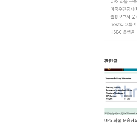
UPS 화물 운
미국우편공사(U
출장보고서 문
hosts.ics
HSBC 은행을
관련글