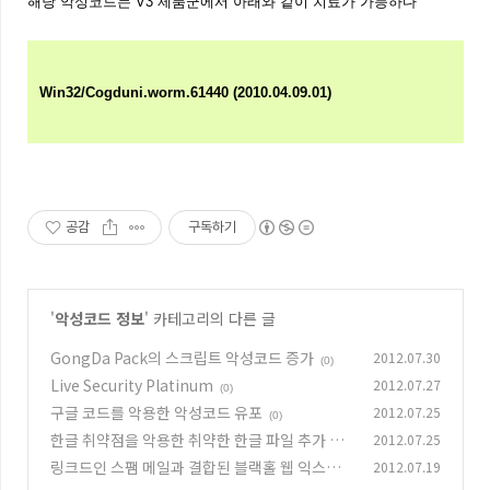
해당 악성코드는 V3 제품군에서 아래와 같이 치료가 가능하다
Win32/Cogduni.worm.61440 (
2010.04.09.01)
공감
구독하기
'
악성코드 정보
' 카테고리의 다른 글
GongDa Pack의 스크립트 악성코드 증가
2012.07.30
(0)
Live Security Platinum
2012.07.27
(0)
구글 코드를 악용한 악성코드 유포
2012.07.25
(0)
한글 취약점을 악용한 취약한 한글 파일 추가 발
2012.07.25
견
링크드인 스팸 메일과 결합된 블랙홀 웹 익스플
2012.07.19
(0)
로잇 툴킷