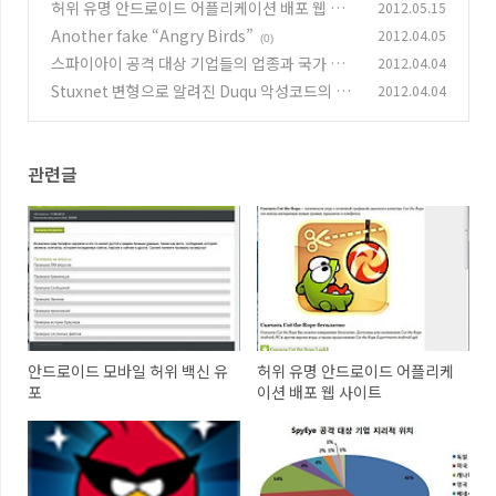
허위 유명 안드로이드 어플리케이션 배포 웹 사
2012.05.15
이트
Another fake “Angry Birds”
2012.04.05
(0)
(0)
스파이아이 공격 대상 기업들의 업종과 국가 분
2012.04.04
석
Stuxnet 변형으로 알려진 Duqu 악성코드의 다
2012.04.04
(0)
른 변형 발견
(0)
관련글
안드로이드 모바일 허위 백신 유
허위 유명 안드로이드 어플리케
포
이션 배포 웹 사이트