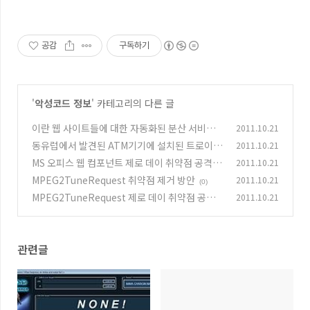
공감
구독하기
'
악성코드 정보
' 카테고리의 다른 글
이란 웹 사이트들에 대한 자동화된 분산 서비스
2011.10.21
거부 공격 툴
동유럽에서 발견된 ATM기기에 설치된 트로이목
2011.10.21
(0)
마
MS 오피스 웹 컴포넌트 제로 데이 취약점 공격 악
2011.10.21
(0)
성코드 발견
MPEG2TuneRequest 취약점 제거 방안
2011.10.21
(0)
(0)
MPEG2TuneRequest 제로 데이 취약점 공격
2011.10.21
악성코드 발견
(0)
관련글