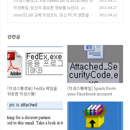
[악성스팸경고] my naked pic is attached
2011.04.27
(0)
악성메일, 당신의 중요한 정보를 노린다.
2011.04.27
(0)
imm32.dll 교체 악성코드, 당신 PC의 권한을 탐
2011.04.22
하다.
(5)
관련글
[악성스팸경보] FedEx 메일을
[악성스팸메일] Spam from
위장한 악성스팸!
your Facebook account