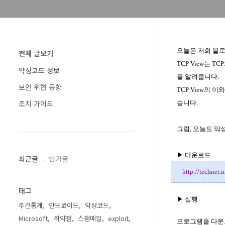
오늘은 저희 블
전체 글보기
TCP View
는
TCP
악성코드 정보
를 알려줍니다
.
보안 위협 동향
TCP View
의 이와
조치 가이드
습니다
.
그럼
,
오늘도 악
▶ 다운로드
최근글
인기글
http://technet.
태그
▶ 실행
주간통계
안드로이드
악성코드
Microsoft
취약점
스팸메일
exploit
프로그램을 다운