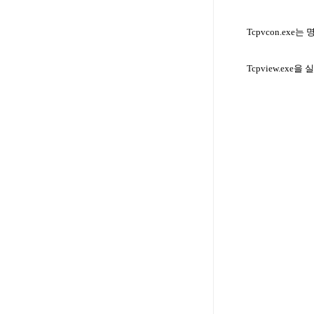
Tcpvcon.exe
는 
Tcpview.exe
을 