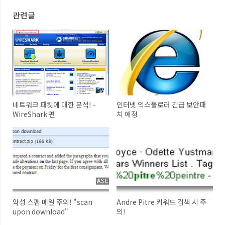
관련글
네트워크 패킷에 대한 분석! -
인터넷 익스플로러 긴급 보안패
WireShark 편
치 예정
악성 스팸 메일 주의! "scan
Andre Pitre 키워드 검색 시 주
upon download"
의!