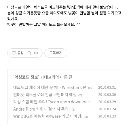
이상으로 파일의 텍스트를 비교해주는 WinDiff에 대해 알아보았습니다.
봄이 성큼 다가온듯한 요즘 여의도에도 벚꽃이 만발할 날이 점점 다가오고
있네요.
벚꽃이 만발하는 그날 여의도로 놀러오세요. ^^
공감
구독하기
'
악성코드 정보
' 카테고리의 다른 글
네트워크 패킷에 대한 분석! - WireShark 편
2010.03.31
(0)
인터넷 익스플로러 긴급 보안패치 예정
2010.03.30
(2)
악성 스팸 메일 주의! "scan upon download"
2010.03.29
Andre Pitre 키워드 검색 시 주의!
2010.03.24
(0)
(2)
WinDBG를 이용한 VMware 커널 디버깅!
2010.03.23
(3)