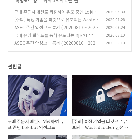
'
악성코드 정보
' 카테고리의 다른 글
구매 주문서 메일로 위장하여 유포 중인 Lokibo
2020.08.30
t 악성코드
[주의] 특정 기업을 타깃으로 유포되는 WastedL
2020.08.28
(0)
ocker 랜섬웨어
ASEC 주간 악성코드 통계 ( 20200817 ~ 20200
2020.08.24
(0)
823 )
국내 유명 웹하드를 통해 유포되는 njRAT 악성
2020.08.19
(0)
코드
ASEC 주간 악성코드 통계 ( 20200810 ~ 20200
2020.08.18
(0)
816 )
(0)
관련글
구매 주문서 메일로 위장하여 유
[주의] 특정 기업을 타깃으로 유
포 중인 Lokibot 악성코드
포되는 WastedLocker 랜섬웨
어