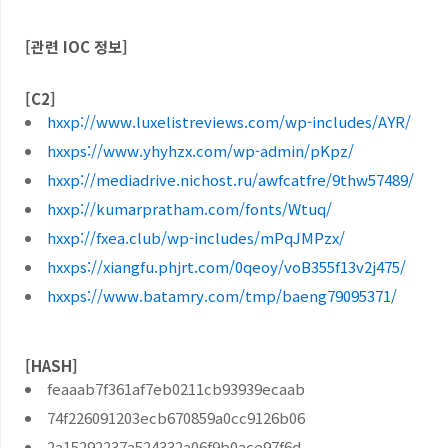
[
관련
IOC
정보
]
[C2]
hxxp://www.luxelistreviews.com/wp-includes/AYR/
hxxps://www.yhyhzx.com/wp-admin/pKpz/
hxxp://mediadrive.nichost.ru/awfcatfre/9thw57489/
hxxp://kumarpratham.com/fonts/Wtuq/
hxxp://fxea.club/wp-includes/mPqJMPzx/
hxxps://xiangfu.phjrt.com/0qeoy/voB355f13v2j475/
hxxps://www.batamry.com/tmp/baeng79095371/
[HASH]
feaaab7f361af7eb0211cb93939ecaab
74f226091203ecb670859a0cc9126b06
2a15292237a524332a06f9b0ace97f6d