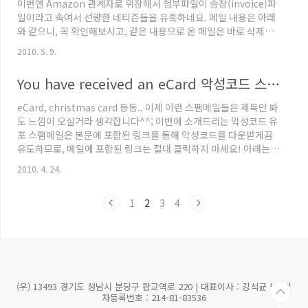
이번엔 Amazon 관계자로 위장해서 첨부파일이 송장(invoice)파
Win-Tr..
일이라고 속여서 선량한 네티즌들을 유혹하네요. 메일 내용은 아래
와 같으니, 꼭 확인해보시고, 같은 내용으로 온 메일은 바로 삭제하
세요. 제목: Your transaction has been processed 본문: Your
2010. 5. 9.
transaction has been processed by WorldPay, on behalf
of Amazon Inc. The invoice file is attached to this
You have received an eCard 악성코드 스팸메일 주의!
message. This is not a tax receipt. We processed your
payment. Amazon Inc has received your or..
eCard, christmas card 등등.. 이제 이런 스팸메일들은 제목만 봐
도 느낌이 오실거라 생각합니다^^; 이번에 소개드리는 악성코드 유
포 스팸메일은 본문에 포함된 링크를 통해 악성코드를 다운받게끔
유도하므로, 메일에 포함된 링크는 절대 클릭하지 마세요! 아래는
메일의 내용입니다. 메일 제목 You have received an eCard 본문
2010. 4. 24.
내용 Good day. You have received an eCard To pick up your
eCard, click on the following link (or copy & paste it into
1
2
3
4
your web browser): http://micro.[삭제].com/ecard.zip
Your card will be aviailable for..
(우) 13493 경기도 성남시 분당구 판교역로 220 | 대표이사 : 강석균 | 사업
자등록번호 : 214-81-83536