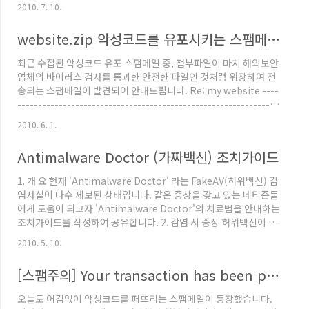
링크를 삽입한 스팸메일 관련하여 포스팅하였습니다. 지속적으로
2010. 7. 10.
해당 스팸메일의 변형이 발견되고 있으며 최근에 발견된 스패메일
은 아래와 같은 제목으로 유포되고 있습니다. Delivery Status
website.zip 악성코드를 유포시키는 스팸메일 주의!
Notification (Delay) Delivery Status Notification (Failure)
해당 스팸메일에 첨부된 파일은 아래와 같은 파일명의 html 파일입
최근 수집된 악성코드 유포 스팸메일 중, 첨부파일이 마치 해외보안
니다. Forwarded Message.html 첨부된 html 파일을 실행하면
업체의 바이러스 검사를 통과한 안전한 파일인 것처럼 위장하여 전
이전과 동일하게 ..
송되는 스팸메일이 발견되어 안내드립니다. Re: my website ----
---------------------------------------------------------------
------------------------------- Please read the document.
2010. 6. 1.
website.zip: No virus found Powered by the new Norton
OnlineScan Get protected: www.symantec.com 위 그림처
Antimalware Doctor (가짜백신) 조치가이드
럼 website.zip 이 바이러스테스트를 통과한 것처럼 메일을 뿌려,
사용자가 안심하고 실행할 수 있게끔 유..
1. 개 요 현재 'Antimalware Doctor' 라는 FakeAV(허위백신) 감
염사실이 다수 제보된 상태입니다. 같은 증상을 갖고 있는 네티즌들
에게 도움이 되고자 'Antimalware Doctor'의 치료법을 안내하는
조치가이드를 작성하여 공유합니다. 2. 감염 시 증상 허위백신이 동
작하면 아래와 같은 화면이 지속적으로 나타납니다. [그림1. 감염 시
2010. 5. 10.
생성되는 창] 위협요소를 치료하겠다고 클릭하면, 아래와 같이 Key
가 활성화되어있지 않다고 안내하며 결제페이지로 유도합니다. [그
[스팸주의] Your transaction has been processed
림2. Key 활성화 안내창] 트레이에는 그림과 같은 2가지 아이콘이
생성되며, Close를 눌러도 종료되지 않습니다. [그림3. 트레이에 나
오늘도 어김없이 악성코드를 퍼뜨리는 스팸메일이 등장했습니다.
타나는 아이콘] 3. 조치 방법 현재 V3 제품에서 해당 허위백신을