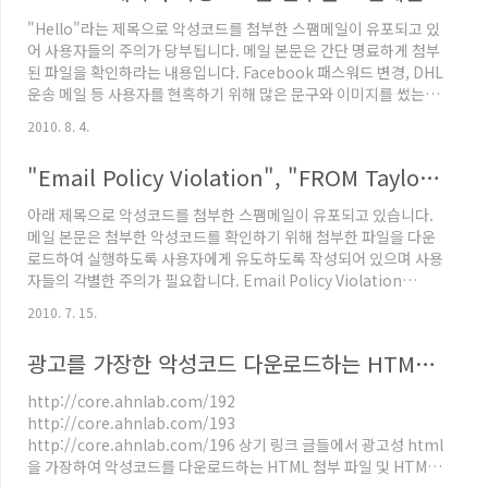
되어 있으며 사용자에게 configuration 파일처럼 보이기 위해
"Hello"라는 제목으로 악성코드를 첨부한 스팸메일이 유포되고 있
configuration 파일 아이콘을 사용하였지만 확장자를 보면 실행파
어 사용자들의 주의가 당부됩니다. 메일 본문은 간단 명료하게 첨부
일 확장자인 ex..
된 파일을 확인하라는 내용입니다. Facebook 패스워드 변경, DHL
운송 메일 등 사용자를 현혹하기 위해 많은 문구와 이미지를 썼는데
이번에는 1문장으로 끝이네요 ^^;; Please find attached the
2010. 8. 4.
new Word document. 첨부된 압축파일을 압축해제하면 아래와
같이 doc 문서 파일인 것처럼 위장한 악성코드를 확인하실 수 있으
"Email Policy Violation", "FROM Taylor Wallace" 메일 주의하세요!
며 V3 제품으로 아래와 같은 진단명으로 진단/치료가 가능합니다.
Win-Trojan/Agent.14848.TT [그림1] 스팸메일에 첨부된 악성
아래 제목으로 악성코드를 첨부한 스팸메일이 유포되고 있습니다.
코드 [그림2] 첨부 파일 실행 시 접속되는 IP의 위치 스팸메일을 통
메일 본문은 첨부한 악성코드를 확인하기 위해 첨부한 파일을 다운
해 전파..
로드하여 실행하도록 사용자에게 유도하도록 작성되어 있으며 사용
자들의 각별한 주의가 필요합니다. Email Policy Violation
FROM [영문명 이름] 아래 링크에 포스팅 된 글에 기재된 첨부파일
2010. 7. 15.
과 똑같은 형식의 파일 아이콘 형식이며 실행 시 FakeAV가 실행되
어 허위 진단 후치료를 위해 사용자에게 결제를 유도합니다.
광고를 가장한 악성코드 다운로드하는 HTML 첨부 스팸메일 주의!
http://core.ahnlab.com/203
http://core.ahnlab.com/152 위 링크에 포스팅 된 글에서 언급
http://core.ahnlab.com/192
해 드렸듯이 실행파일이 아닌 것으로 위장하는 파일들은 아래와 같
http://core.ahnlab.com/193
이 폴더 옵션에서 "알려진 파일 형식의 파일 확장명 숨기기" 옵션..
http://core.ahnlab.com/196 상기 링크 글들에서 광고성 html
을 가장하여 악성코드를 다운로드하는 HTML 첨부 파일 및 HTML