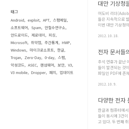
대만 기상청을
태그
어도비 리더(Adob
들은 지속적으로 발견
Android
exploit
APT
스팸메일
이번 대만 기상청의
소프트웨어
Spam
안철수연구소
同意申請書.doc 
안드로이드
제로데이
피싱
2012. 10. 18.
(146,432 바이트
Microsoft
취약점
주간통계
HWP
Windows
마이크로소프트
한글
전자 문서들
Trojan
Zero-Day
0-day
스팸
추석 연휴가 끝난 
악성코드
ASEC
랜섬웨어
보안
V3
들이 발견되는 것이 
V3 mobile
Dropper
패치
업데이트
파일인 PDF에 존
성코드는 크게 3가
2012. 10. 9.
그리고 한글 문서 
다양한 전자
한글과 컴퓨터에서 
들이 동시에 3건이 
고 있다. 두 번째 
서간 의사소통 조사 