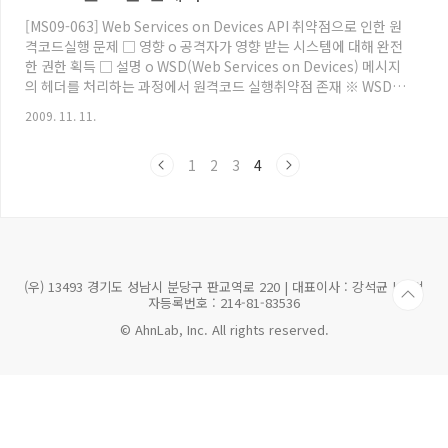
요 Microsoft Excel의 취약점으로 인한 원격 코드 실행 문제점
[MS09-063] Web Services on Devices API 취약점으로 인한 원
(25875..
격코드실행 문제 □ 영향 o 공격자가 영향 받는 시스템에 대해 완전
한 권한 획득 □ 설명 o WSD(Web Services on Devices) 메시지
의 헤더를 처리하는 과정에서 원격코드 실행취약점 존재 ※ WSD :
Web Services on Devices, 웹카메라 및 웹비디오 등과 같이 네트
2009. 11. 11.
워크에 연결되는 장치들과 연결되는 서비스 o 취약점 공격 시 공격
자는 서비스가 동작중인 컴퓨터에 조작된 네트워크 메시지를 전송.
1
2
3
4
공격이 성공하면 공격자는 영향 받는 시스템에 대해 완전한 권한 획
득 가능 o 관련취약점 : - Web Services on Devices API
Memory Corruption Vulnerabili..
(우) 13493 경기도 성남시 분당구 판교역로 220 | 대표이사 : 강석균 | 사업
자등록번호 : 214-81-83536
© AhnLab, Inc. All rights reserved.