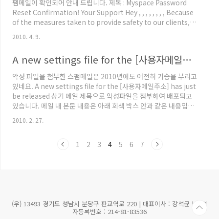
팸메일이 확인되어 안내 드립니다. 제목 : Myspace Password
메일이 발송됩니다. 아래 그림은 네트워크 트래픽을 모니터링 ..
Reset Confirmation! Your Support Hey , , , , , , , , Because
of the measures taken to provide safety to our clients,
your password has been changed. You can find your new
2010. 4. 9.
password in attached document. Thanks, The Myspace
Team. 첨부파일의 이름은 password.zip 파일이며 해당 파일은
A new settings file for the [사용자메일주소] has just be released
악성코드 입니다. 현재 해당 파일은 V3 제품군에서 Win-
Trojan/Fakeav.183296.I 진..
악성 파일을 첨부한 스팸메일은 2010년에도 여전히 기승을 부리고
있네요. A new settings file for the [사용자메일주소] has just
be released 상기 메일 제목으로 악성파일을 첨부하여 배포되고
있습니다. 메일 내 본문 내용은 아래 회색 박스 안과 같은 내용입니
다. 참 그럴 듯하게 작성해 놓았네요. 악성코드를 배포할려면 글을
2010. 2. 27.
잘 쓸 필요도 있겠습니다 ^^;;; Dear use of the ahnlab.com
mailing service! We are informing you that because of
1
2
3
4
5
6
7
the security upgrade of the mailing service your mailbox
[사용자 메일 주소] settings were changed. In ..
(우) 13493 경기도 성남시 분당구 판교역로 220 | 대표이사 : 강석균 | 사업
자등록번호 : 214-81-83536