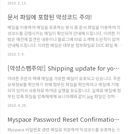
that your application has been submitted for an open
2010. 5. 13.
position. Our staffing team will carefully assess your
qualifications for the role(s) you selected and others that
문서 파일에 포함된 악성코드 주의!
may be a fit. Should there be a sui..
메일을 이용하여 메일을 유포하는 방식 중 문서 파일을 이용하여 악
성코드를 감염시키는 메일이 확인되어 안내해 드립니다. 이러한 기
법은 예전에 발견된 내용이나 블로그에 따로 소개해 드린적이 없어
안내해 드립니다. 이러한 메일은 대부분 첨부파일로 DOC 파일 혹은
RTF 파일이 첨부되게 됩니다. 해당 첨부파일을 열면 아래와 같이
2010. 5. 9.
나타나게 됩니다. [그림 1. Microsoft Office 가 설치되어 있지 않은
경우] [그림 2. Microsoft Office 가 설치되어 있는 경우] 만약 시스
[악성스팸주의!] Shipping update for your Amazon.com order 254-71546325-658732
템에 마이크로스프트 오피스가 설치되어 있으면 아래와 같이 Word
프로그램이 나타날 것이며 설치되어 있지 않을 경우 위와같이 워드
아마존 주문의 택배 메일을 가장한 메일이 유포되고 있습니다. 주문
패드에서 나타날 것입니다. 문서를 열게 되면 PDF 파일의 아이콘이
상세정보를 확인하기 위해 첨부된 파일을 확인하라고 메일에 기재
나타나며 더블클릭을 하..
되어 있어서 사용자로 하여금 실행을 유도합니다. 실제로 메일에 첨
부된 압축 파일을 압축해제해 보니아래와 같이 jpg 파일인 것처럼
사용자를 현혹시키네요 아래 링크의 이전 글에서 알려드린 것처럼
2010. 4. 29.
확장자 숨기기 옵션을 해제하면 아래 그림처럼 확장자를 확인할 수
있습니다. 다만 실행파일을 의미하는 .exe 와 사용자를 현혹시키기
Myspace Password Reset Confirmation! Your Support
위한 .jpg 사이에 많은 공백을 두어 사용자로 하여금 jpg 파일인 것
처럼 속이려고 하기 때문에 확장자를 자세히 살펴보시기 바랍니다.
Myspace 비밀번호 관련 메일로 위장하여 악성코드를 유포하는 스
파일 확장자 숨기기 옵션 해제 첨부된 파일이 실행되면 대량의 스팸