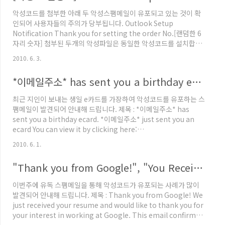
는 것으로 보이지만 실제로는 악성코드를 다운로드 하는 URL로 접
악성코드를 첨부한 아래 두 악성스팸메일이 유포되고 있는 것이 확
속을 하게 됩니다. 해당 링크에서 받은 파일은 ZIP 파일이며 압축을
인되어 사용자들의 주의가 당부됩니다. Outlook Setup
해제하면 아래와 같은 설치파일의 아이콘..
Notification Thank you for setting the order No.[랜덤한 6
자리 숫자] 첨부된 두개의 악성파일은 동일한 악성코드를 설치합니
다. Protection Center 라는 FakeAV가 설치가 되며 바탕화면에
2010. 6. 3.
성인 사이트로 연결되는 링크 파일들을 생성하게 됩니다. 해당 파일
들은 현재 V3 제품에서 아래와 같은 진단명으로 진단하고 있습니다.
*이메일주소* has sent you a birthday ecard.
Win-Trojan/Alureon.36352.B 상기와 같은 의심스러운 메일을
수신하였을 경우 항상 아래와 같은 사항을 준수하여 악성코드 감염
최근 지인이 보내는 생일 e카드를 가장하여 악성코드를 유포하는 스
을 예방하시기 바랍니다. 1. 발신인이 불분명한 메일일 경우 가급적
팸메일이 발견되어 안내해 드립니다. 제목 : *이메일주소* has
메일을..
sent you a birthday ecard. *이메일주소* just sent you an
ecard You can view it by clicking here:
http://t****f.googlegroups.com/web/setup.zip You can
2010. 6. 1.
also copy & paste the above link into your browser's
address bar Your ecard is going to be with us for the next
"Thank you from Google!", "You Received Online Greeting Card", "New resume." 스팸 주의!
30 days We hope you enjoy your ecard 위 메일 본문의 링크에
접속을 하면 아래와 같이 구글 그..
이번주에 유독 스팸메일을 통해 악성코드가 유포되는 사례가 많이
발견되어 안내해 드립니다. 제목 : Thank you from Google! We
just received your resume and would like to thank you for
your interest in working at Google. This email confirms