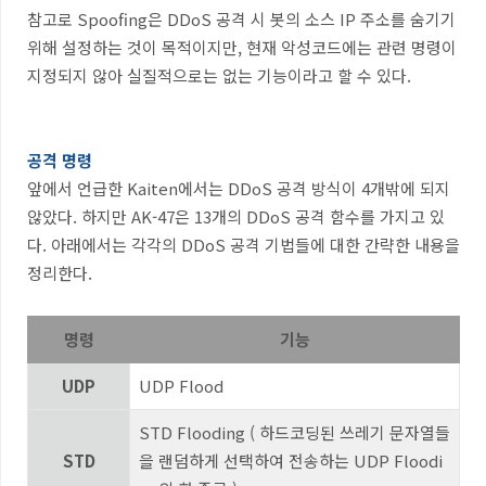
참고로
Spoofing
은
DDoS
공격 시 봇의 소스
IP
주소를 숨기기
위해 설정하는 것이 목적이지만
,
현재 악성코드에는 관련 명령이
지정되지 않아 실질적으로는 없는 기능이라고 할 수 있다
.
공격 명령
앞에서 언급한
Kaiten
에서는
DDoS
공격 방식이
4
개밖에 되지
않았다
.
하지만
AK-47
은
13
개의
DDoS
공격 함수를 가지고 있
다
.
아래에서는 각각의
DDoS
공격 기법들에 대한 간략한 내용을
정리한다
.
명령
기능
UDP
UDP Flood
STD Flooding (
하드코딩된 쓰레기 문자열들
STD
을 랜덤하게 선택하여 전송하는
UDP Floodi