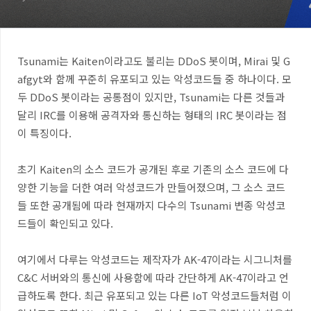
Tsunami
는
Kaiten
이라고도 불리는
DDoS
봇이며
, Mirai
및
G
afgyt
와 함께 꾸준히 유포되고 있는 악성코드들 중 하나이다
.
모
두
DDoS
봇이라는 공통점이 있지만
, Tsunami
는 다른 것들과
달리
IRC
를 이용해 공격자와 통신하는 형태의
IRC
봇이라는 점
이 특징이다
.
초기
Kaiten
의 소스 코드가 공개된 후로 기존의 소스 코드에 다
양한 기능을 더한 여러 악성코드가 만들어졌으며
,
그 소스 코드
들 또한 공개됨에 따라 현재까지 다수의
Tsunami
변종 악성코
드들이 확인되고 있다
.
여기에서 다루는 악성코드는 제작자가
AK-47
이라는 시그니처를
C&C
서버와의 통신에 사용함에 따라 간단하게
AK-47
이라고 언
급하도록 한다
.
최근 유포되고 있는 다른
IoT
악성코드들처럼 이