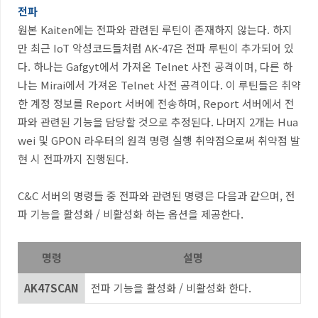
전파
원본
Kaiten
에는 전파와 관련된 루틴이 존재하지 않는다
.
하지
만 최근
IoT
악성코드들처럼
AK-47
은 전파 루틴이 추가되어 있
다
.
하나는
Gafgyt
에서 가져온
Telnet
사전 공격이며
,
다른 하
나는
Mirai
에서 가져온
Telnet
사전 공격이다
.
이 루틴들은 취약
한 계정 정보를
Report
서버에 전송하며
, Report
서버에서 전
파와 관련된 기능을 담당할 것으로 추정된다
.
나머지
2
개는
Hua
wei
및
GPON
라우터의 원격 명령 실행 취약점으로써 취약점 발
현 시 전파까지 진행된다
.
C&C
서버의 명령들 중 전파와 관련된 명령은 다음과 같으며
,
전
파 기능을 활성화
/
비활성화 하는 옵션을 제공한다
.
명령
설명
AK47SCAN
전파 기능을 활성화
/
비활성화 한다
.