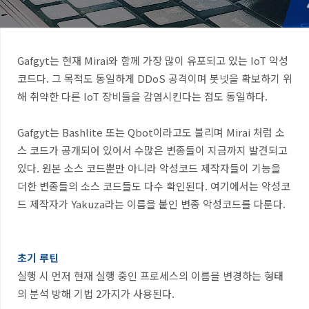
Gafgyt
는 현재
Mirai
와 함께 가장 많이 유포되고 있는
IoT
악성
코드다
.
그 목적도 동일하게
DDoS
공격이며 봇넷을 확보하기 위
해 취약한 다른
IoT
장비들을 감염시킨다는 점도 동일하다
.
Gafgyt
는
Bashlite
또는
Qbot
이라고도 불리며
Mirai
처럼 소
스 코드가 공개되어 있어서 수많은 변종들이 지금까지 발견되고
있다
.
원본 소스 코드뿐만 아니라 악성코드 제작자들이 기능을
더한 변종들의 소스 코드들도 다수 확인된다
.
여기에서는 악성코
드 제작자가
Yakuza
라는 이름을 붙인 변종 악성코드를 다룬다
.
초기 루틴
실행 시 먼저 현재 실행 중인 프로세스의 이름을 변경하는 형태
의 분석 방해 기법
2
가지가 사용된다
.