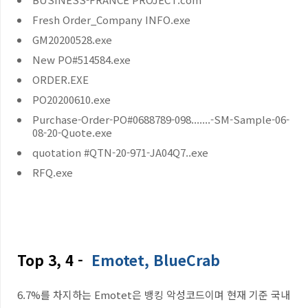
Fresh Order_Company INFO.exe
GM20200528.exe
New PO#514584.exe
ORDER.EXE
PO20200610.exe
Purchase-Order-PO#0688789-098.......-SM-Sample-06-
08-20-Quote.exe
quotation #QTN-20-971-JA04Q7..exe
RFQ.exe
Top 3, 4 -
Emotet, BlueCrab
6.7%를 차지하는 Emotet은 뱅킹 악성코드이며 현재 기준 국내