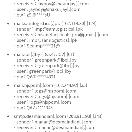
- receiver :
jayboy@shakurjay[.]com
- user :
jayboy@shakurjay[.]com
- pw :
z9{6l****sUj
mail.samlogistics[.]pk
(
167.114.30[.]174)
- sender :
imp@samlogistics[.]pk
- receiver :
nisanelactricals.pro@gmail[.]com
- user :
imp@samlogistics[.]pk
- pw :
Seaimp****21@
mail.ibc[.]by
(
185.47.152[.]61)
- sender :
greenpark@ibc[.]by
- receiver :
greenpark@ibc[.]by
- user :
greenpark@ibc[.]by
- pw :
QWEr****4321
mail.hjspom[.]com
(
162.244.92[.]35)
- sender :
logs@hjspom[.]com
- receiver :
logs@hjspom[.]com
- user :
logs@hjspom[.]com
- pw :
QAZx****345
smtp.desmaindian[.]com
(
208.91.198[.]143)
- sender :
manan@desmaindian[.]com
- receiver :
manan@desmaindian[.]com