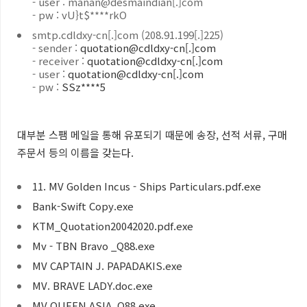
- user :
manan@desmaindian[.]com
- pw :
vU}t$****rkO
smtp.cdldxy-cn[.]com
(
208.91.199[.]225)
- sender :
quotation@cdldxy-cn[.]com
- receiver :
quotation@cdldxy-cn[.]com
- user :
quotation@cdldxy-cn[.]com
- pw :
SSz****5
대부분 스팸 메일을 통해 유포되기 때문에 송장
,
선적 서류
,
구매
주문서 등의 이름을 갖는다
.
11. MV Golden Incus - Ships Particulars.pdf.exe
Bank-Swift Copy.exe
KTM_Quotation20042020.pdf.exe
Mv - TBN Bravo _Q88.exe
MV CAPTAIN J. PAPADAKIS.exe
MV. BRAVE LADY.doc.exe
MV.QUEEN ASIA_Q88.exe