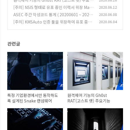
원격제어 기능의 Gh0st RAT(고스트 렛) 주요기
능
[주의] NSIS 형태로 유포 중인 이력서 위장 Mak
2020.06.12
(0)
op 랜섬웨어
ASEC 주간 악성코드 통계 ( 20200601 ~ 20200
2020.06.08
(0)
607 )
[주의] KMSAuto 인증 툴을 위장하여 유포 중인
2020.06.04
(0)
Vidar 인포스틸러
(0)
관련글
특정 기업환경에서만 동작하도
원격제어 기능의 Gh0st
록 설계된 Snake 랜섬웨어
RAT(고스트 렛) 주요기능