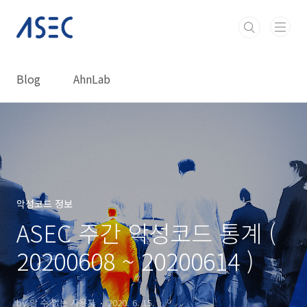
본문 바로가기
Blog
AhnLab
악성코드 정보
ASEC 주간 악성코드 통계 (
20200608 ~ 20200614 )
by 알 수 없는 사용자
2020. 6. 15.