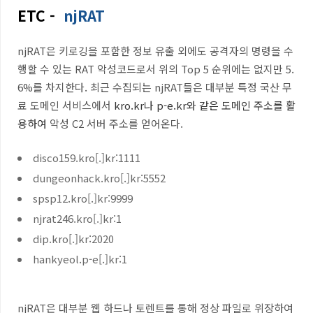
ETC -
njRAT
njRAT
은 키로깅을 포함한 정보 유출 외에도 공격자의 명령을 수
행할 수 있는
RAT
악성코드로서 위의 Top 5 순위에는 없지만 5.
6%를 차지한다
.
최근 수집되는
njRAT
들은 대부분
특정 국산 무
료 도메인 서비스
에서
kro.kr나 p-e.kr와 같은 도메인 주소를 활
용하여
악성
C2
서버 주소를 얻어온다
.
disco159.kro[.]kr:1111
dungeonhack.kro[.]kr:5552
spsp12.kro[.]kr:9999
njrat246.kro[.]kr:1
dip.kro[.]kr:2020
hankyeol.p-e[.]kr:1
njRAT은 대부분 웹 하드나 토렌트를 통해 정상 파일로 위장하여