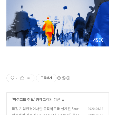
2
구독하기
'
악성코드 정보
' 카테고리의 다른 글
특정 기업환경에서만 동작하도록 설계된 Snake
2020.06.18
랜섬웨어
2020.06.16
(0)