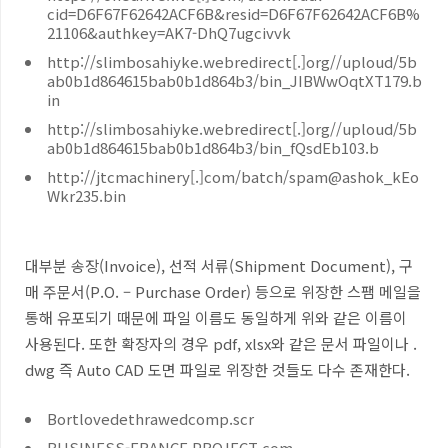
cid=D6F67F62642ACF6B&resid=D6F67F62642ACF6B%
21106&authkey=AK7-DhQ7ugcivvk
http://
slimbosahiyke.webredirect[.]org//uploud/5b
ab0b1d864615bab0b1d864b3/bin_JIBWwOqtXT179.b
in
http://
slimbosahiyke.webredirect[.]org//uploud/5b
ab0b1d864615bab0b1d864b3/bin_fQsdEb103.b
http://
jtcmachinery[.]com/batch/spam@ashok_kEo
Wkr235.bin
대부분 송장
(Invoice),
선적 서류
(Shipment Document),
구
매 주문서
(P.O. – Purchase Order)
등으로 위장한 스팸 메일을
통해 유포되기 때문에 파일 이름도 동일하게 위와 같은 이름이
사용된다
. 또한 확장자의 경우 pdf, xlsx와 같은 문서 파일이나 .
dwg 즉 Auto CAD 도면 파일로 위장한 것들도 다수 존재한다.
Bortlovedethrawedcomp.scr
BUSINESS-FRANCE PROJECT.com