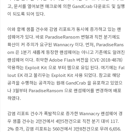
고
,
문서를 열어보면 매크로에 의한
GandCrab
다운로드 및 실행
이 되도록 되어 있다
.
이와 함께 샘플 건수와 감염 리포트가 동시에 증가하고 있는 랜
섬웨어가 있다
.
바로
ParadiseRansom
변형과 직전 분기에도
확산이 커 주의가 요구된
Wannacry
이다
.
먼저
, ParadiseRans
om
은
1
분기 새롭게 등장한 랜섬웨어는 아니고 기존에도 알려진
랜섬웨어 이다
.
취약한
Adobe Flash
버전을
(CVE-2018-4878)
악용하는
Exploit Kit
으로 부터 웹으로 유입 된다
.
여기에는
Fal
lout EK
라고 불리우는
Exploit Kit
사용 되었다
.
참고로 해당
공격을 수행하는 공격자는 원래
GandCrab
을 유포하고 있었으
나
3
월부터
ParadiseRansom
으로 랜섬웨어를 변경하여 배포
하였다
.
감염 리포트 건수가 폭발적으로 증가한
Wannacry
랜섬웨어 경
우 샘플 건수는
2
만건에서
4
만
5
천건으로 직전 분기 대비
117.
2%
증가
,
감염 리포트는
560
건에서
3
만
8
천건으로 무려
6,656.