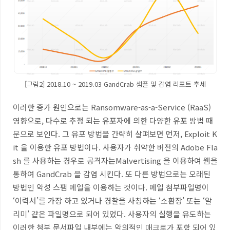
[그림2] 2018.10 ~ 2019.03 GandCrab 샘플 및 감염 리포트 추세
이러한 증가 원인으로는
Ransomware-as-a-Service (RaaS)
영향으로
,
다수로 추정 되는 유포자에 의한 다양한 유포 방법 때
문으로 보인다
.
그 유포 방법을 간략히 살펴보면 먼저
, Exploit K
it
을 이용한 유포 방법이다
.
사용자가 취약한 버전의
Adobe Fla
sh
를 사용하는 경우로 공격자는
Malvertising
을 이용하여 웹을
통하여
GandCrab
을 감염 시킨다
.
또 다른 방법으로는 오래된
방법인 악성 스팸 메일을 이용하는 것이다
.
메일 첨부파일명이
‘
이력서
’
를 가장 하고 있거나 경찰을 사칭하는
‘
소환장
’
또는
‘
알
리미
’
같은 파일명으로 되어 있었다
.
사용자의 실행을 유도하는
이러한 첨부 문서파일 내부에는 악의적인 매크로가 포함 되어 있