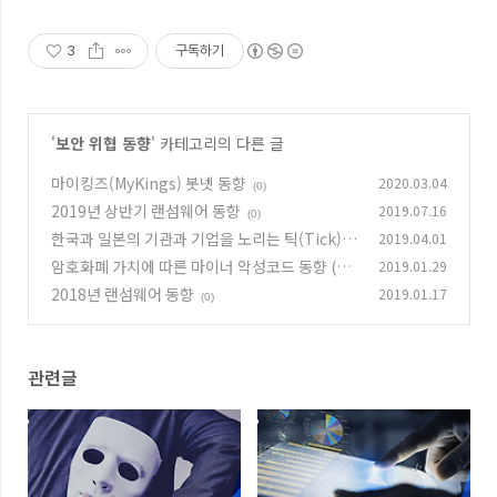
3
구독하기
'
보안 위협 동향
' 카테고리의 다른 글
마이킹즈(MyKings) 봇넷 동향
2020.03.04
(0)
2019년 상반기 랜섬웨어 동향
2019.07.16
(0)
한국과 일본의 기관과 기업을 노리는 틱(Tick)
2019.04.01
그룹 동향
암호화폐 가치에 따른 마이너 악성코드 동향 (20
2019.01.29
(0)
18)
2018년 랜섬웨어 동향
2019.01.17
(0)
(0)
관련글