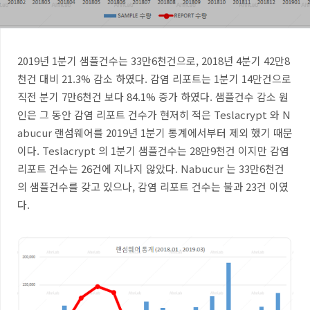
2019
년
1
분기 샘플건수는
33
만
6
천건으로
, 2018
년
4
분기
42
만
8
천건 대비
21.3%
감소 하였다
.
감염 리포트는
1
분기
14
만건으로
직전 분기
7
만
6
천건 보다
84.1%
증가 하였다
.
샘플건수 감소 원
인은 그 동안 감염 리포트 건수가 현저히 적은
Teslacrypt
와
N
abucur
랜섬웨어를
2019
년
1
분기 통계에서부터 제외 했기 때문
이다
. Teslacrypt
의
1
분기 샘플건수는
28
만
9
천건 이지만 감염
리포트 건수는
26
건에 지나지 않았다
. Nabucur
는
33
만
6
천건
의 샘플건수를 갖고 있으나
,
감염 리포트 건수는 불과
23
건 이였
다
.