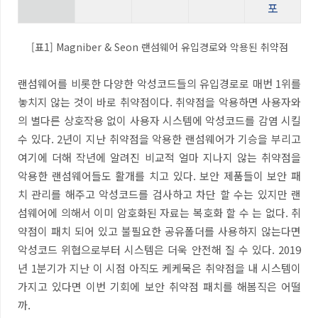
포
[
표
1] Magniber & Seon
랜섬웨어 유입경로와 악용된 취약점
랜섬웨어를 비롯한 다양한 악성코드들의 유입경로로 매번
1
위를
놓치지 않는 것이 바로 취약점이다
.
취약점을 악용하면 사용자와
의 별다른 상호작용 없이 사용자 시스템에 악성코드를 감염 시킬
수 있다
. 2
년이 지난 취약점을 악용한 랜섬웨어가 기승을 부리고
여기에 더해 작년에 알려진 비교적 얼마 지나지 않는 취약점을
악용한 랜섬웨어들도 활개를 치고 있다
.
보안 제품들이 보안 패
치 관리를 해주고 악성코드를 검사하고 차단 할 수는 있지만 랜
섬웨어에 의해서 이미 암호화된 자료는 복호화 할 수 는 없다
.
취
약점이 패치 되어 있고 불필요한 공유폴더를 사용하지 않는다면
악성코드 위협으로부터 시스템은 더욱 안전해 질 수 있다
. 2019
년
1
분기가 지난 이 시점 아직도 케케묵은 취약점을 내 시스템이
가지고 있다면 이번 기회에 보안 취약점 패치를 해봄직은 어떨
까
.