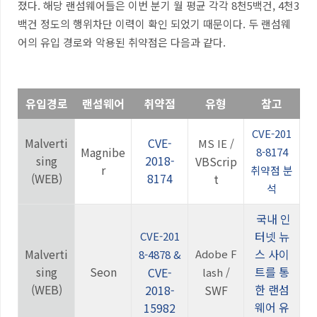
졌다
.
해당 랜섬웨어들은 이번 분기 월 평균 각각
8
천
5
백건
, 4
천
3
백건 정도의 행위차단 이력이 확인 되었기 때문이다
.
두 랜섬웨
어의 유입 경로와 악용된 취약점은 다음과 같다
.
유입경로
랜섬웨어
취약점
유형
참고
CVE-201
Malverti
CVE-
MS IE /
Magnibe
8-8174
sing
2018-
VBScrip
r
취약점 분
(WEB)
8174
t
석
국내 인
터넷 뉴
CVE-201
Malverti
스 사이
Adobe F
8-4878 &
sing
Seon
트를 통
CVE-
lash /
(WEB)
한 랜섬
2018-
SWF
웨어 유
15982