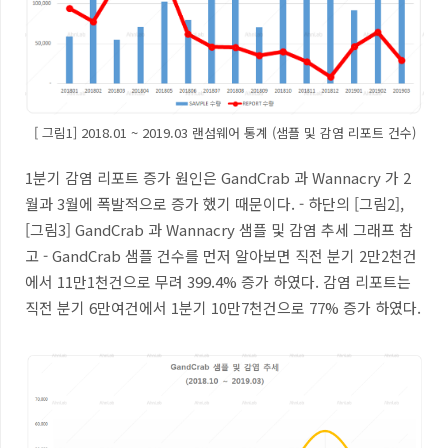
[ 그림1] 2018.01 ~ 2019.03 랜섬웨어 통계 (샘플 및 감염 리포트 건수)
1
분기 감염 리포트 증가 원인은
GandCrab
과
Wannacry
가
2
월과
3
월에 폭발적으로 증가 했기 때문이다
. -
하단의
[
그림
2],
[
그림
3] GandCrab
과
Wannacry
샘플 및 감염 추세 그래프 참
고
- GandCrab
샘플 건수를 먼저 알아보면 직전 분기
2
만
2
천건
에서
11
만
1
천건으로 무려
399.4%
증가 하였다
.
감염 리포트는
직전 분기
6
만여건에서
1
분기
10
만
7
천건으로
77%
증가 하였다
.