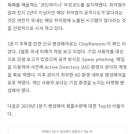
화폐를 채굴하는
‘
코인마이너
’
악성코드를 설치하였다
.
취약점이
알려 진지
2
년이 지났지만 해당 취약점의 공격시도가 많다라는
것은 여전히 국내는 해당 취약점에 노출된 시스템이 많다라는 것
을 간접적으로 시사 하고 있다
.
1
분기 주목할 만한 신규 랜섬웨어로는
ClopRansom
이 확인 되
었다
. 2
월중 국내 피해가 처음 보고 되었다
.
기업 사용자를 대상
으로 감염 보고가 있었으며 공격 방식은
Spear phishing
메일
을 이용하여 사전에
Active Directory (AD)
환경의 관리자 계정
을 확보 하였다
.
이후 관리가 취약한
AD
환경 내부로 랜섬웨어을
유포 하였다
.
개인 사용자 보다는 기업 환경을 노리는 타켓형 랜
섬웨어 였다
.
다음은
2019
년 1분기 랜섬웨어 샘플수량에 대한
Top10
비율이
다
.