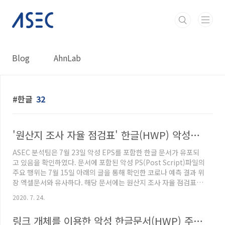
본문 바로가기
Blog
AhnLab
한글
32
'원산지 조사 자율 점검표' 한글(HWP) 악성코드 유포
ASEC 분석팀은 7월 23일 악성 EPS를 포함한 한글 문서가 유포되
고 있음을 확인하였다. 문서에 포함된 악성 PS(Post Script)파일의
주요 행위는 7월 15일 아래의 글을 통해 확인한 코로나 예측 결과 위
장 엑셀문서와 유사하다. 해당 문서에는 원산지 조사 자율 점검표가
존재하며, 문서 정보로 보아 실제 '국가법령정부센터'에서 제공한
2020. 7. 24.
문서를 악의적으로 가공한 것으로 추정된다. 코로나 예측 결과 위장
악성 문서(xls) 유포 중 올해 코로나 관련된 주제의 악성코드가 끊임
링크 개체를 이용한 악성 한글문서(HWP) 주의 - 코인업체 사칭
없이 발견되고 있는 가운데 이번에도 ASEC 분석팀에서는 '코로나