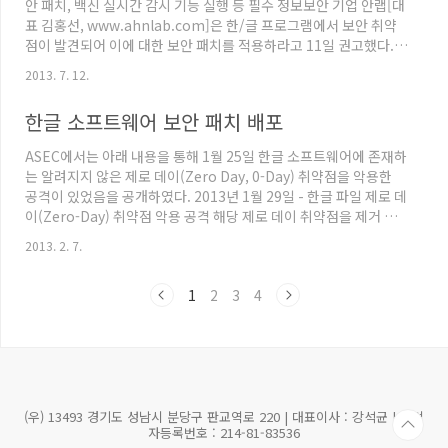
안 패치, 백신 실시간 감시 기능 실행 등 필수 정보보안 기업 안랩[대
드로이드 인증서 우회 취약점중국산 L..
표 김홍선, www.ahnlab.com]은 한/글 프로그램에서 보안 취약
점이 발견되어 이에 대한 보안 패치를 적용하라고 11일 권고했다.
이번에 발견된 취약점은 한/글 문서를 실행했을 때 특정 악성코드가
2013. 7. 12.
설치, 실행되는 것이다. 안랩은 취약점을 발견한 7월 5일 한글과컴
퓨터사에 관련 정보를 공유했고, 한글과컴퓨터사는 10일 보안 패치
한글 소프트웨어 보안 패치 배포
를 완료해 사용자에게 공지했다. 한컴 오피스 2007, 한/글 2007,
한/글 2005, 한/글 2004, 한/글 2002 SE 사용자는 해당 패치를 반
ASEC에서는 아래 내용을 통해 1월 25일 한글 소프트웨어에 존재하
드시 업데이트해야 안전하다. 이번 악성코드는 ‘동북아 평화 협력 구
는 알려지지 않은 제로 데이(Zero Day, 0-Day) 취약점을 악용한
상 어떻게 실현할..
공격이 있었음을 공개하였다. 2013년 1월 29일 - 한글 파일 제로 데
이(Zero-Day) 취약점 악용 공격 해당 제로 데이 취약점을 제거 할
수 있는 보안 패치를 2월 6일부터 한글과 컴퓨터에서 배포 중에 있
2013. 2. 7.
다. 이 번 보안 패치에 영향을 받는 한글 소프트웨어 버전은 다음과
같음으로, 해당 버전 사용자는 보안 패치를 설치하는 것이 중요하다.
1
2
3
4
한글 2002SE한글 2004 한글 2005 한글 2007 한글 2010 SE 해당
보안 패치는 한글과 컴퓨터 웹 사이트를 통해 보안 패치를 업데이트
할 수 있으며, 아래 이미지와 같이 [한컴 자동 업데이트]를 실행해서
도..
(우) 13493 경기도 성남시 분당구 판교역로 220 | 대표이사 : 강석균 | 사업
자등록번호 : 214-81-83536