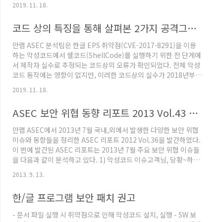
일 타입: 한글 워드프로세서 문서 파일명: 제 9대 학회장 선거공고
2019. 11. 18.
및 입후보신청서.hwp (추정) MD5:
e232ee98e0777fe589f600aa6e62d967 SHA256:
코드 상의 특징을 통해 살펴본 2가지 공격그룹 (한글문서 취약점)
72fd996d651baaad444ac7664b39f66e1eb030a924fe3544ff7c7d8
악성 EPS 파일이 존재하는 곳은 첫번째 페이지로 아래의 그림에서
안랩 ASEC 분석팀은 한글 EPS 취약점(CVE-2017-8291)을 이용
붉은색 표시부분으로 일반 사용자가 알 수 없는 형태로 그림개체가
하는 악성코드에서 쉘코드(ShellCode)를 실행하기 위한 전 단계에
추..
서 제작자 실수로 추정되는 코드상의 오류가 확인되었다. 전체 악성
코드 동작에는 영향이 없지만, 이러한 코드상의 실수가 2018년부터
최근 한글 문서 악성코드에서도 지속적으로 발견되고 있다. 또한, 이
2019. 11. 18.
러한 코드상의 실수가 없는 형태도 함께 발견되고 있는 점을 볼 때,
코드상의 특징을 바탕으로 제작자를 2개의 그룹으로 분류할 수 있
ASEC 보안 위협 동향 리포트 2013 Vol.43 발간
다. 한글 EPS 취약점 파일들은 악의적인 쉘코드를 실행하기 전 공통
적으로 해당 메모리 영역의 속성을 변경하기 위해 VirutalProtect
안랩 ASEC에서 2013년 7월 국내,외에서 발생한 다양한 보안 위협
라는 API를 사용한다. 코드상의 오류라고 판단하는 부분은
이슈와 동향들을 정리한 ASEC 리포트 2012 Vol.36을 발간하였다.
VirutalProtect API 호..
이 번에 발간된 ASEC 리포트는 2013년 7월 주요 보안 위협 이슈들
을 다음과 같이 분석하고 있다. 1) 악성코드 이슈고객님, 당황~하셨
어요?구매 발주서로 위장한 키로그 악성코드 주의구입 주문서 위장
2013. 9. 13.
악성 메일PayPal 피싱 주의날씨 배너에 숨겨진 악성코드회사 도메
인 파일을 첨부한 악성 스팸 메일 주의특정 기관을 대상으로 유포된
한/글 프로그램 보안 패치 권고
한글 악성코드 발견한글 문서 파일을 노린 악성코드NTFS 파일 시
스템을 악용하는 악성코드일본 자동차 업체의 해외 사이트 악성코
- 문서 파일 실행 시 취약점으로 인해 악성코드 설치, 실행 - SW 보
드 유포 2) 모바일 악성코드 이슈PC 정보 탈취하는 안드로이드 앱안