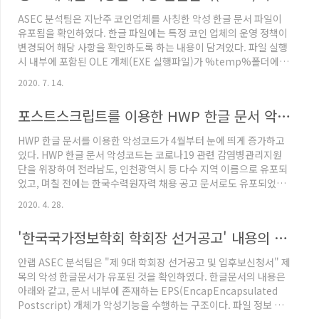
예측 결과'에 대한 내용으로 사용자를 속여 메일과 문서를 열람하도
ASEC 분석팀은 지난주 코인업체를 사칭한 악성 한글 문서 파일이
록한 공격을 확�� asec.ahnlab.com 한글문서 첫 페이지 우측
유포됨을 확인하였다. 한글 파일에는 특정 코인 업체의 운영 정책이
상단에는 아래의 그림과 같..
변경되어 해당 사항을 확인하도록 하는 내용이 담겨있다. 파일 실행
시 내부에 포함된 OLE 개체(EXE 실행파일)가 %temp%폴더에 생
성된다. 파일명이 hanwordupdate.exe로 되어있어 사용자가 한
2020. 7. 14.
글의 정상 파일로 착각할 수 있어 주의가 필요하다. 파일 내부에는
개체를 실행하기 위해 링크가 포함된 도형이 존재하며, 특정 도형들
포스트스크립트를 이용한 HWP 한글 문서 악성코드 주의
은 페이지 전부를 덮고 있어 사용자가 어느 곳을 선택하여도 악성 파
일의 링크를 실행하게 된다. 아래의 그림에서 빨간색으로 표시된 부
HWP 한글 문서를 이용한 악성코드가 4월부터 눈에 띄게 증가하고
분이 링크를 포함하는 도형을 나타낸다. 도형에 삽입된 링크는
있다. HWP 한글 문서 악성코드는 코로나19 관련 감염병관리지원
"..\appdata\local\temp\hanwo..
단을 위장하여 전라남도, 인천광역시 등 다수 지역 이름으로 유포되
었고, 며칠 전에는 한국수력원자력 채용 공고 문서로도 유포되었다.
공격자는 정상적인 만들어진 한글 문서에 악성 Encapsulated
2020. 4. 28.
PostScript (EPS) 파일 개체를 삽입하였다. (아래 그림에서 검은
색 박스로 표시) 최근 유포되는 HWP 한글 문서 악성코드는 이전 파
'한국국가정보학회 학회장 선거공고' 내용의 악성 HWP 유포
일들과 비교하였을 때 포스트스크립트 문법 패턴을 매우 단순하게
하였다는 특징이 있다. 유연한 스크립트 언어인 포스트스크립트 문
안랩 ASEC 분석팀은 "제 9대 학회장 선거공고 및 입후보신청서" 제
법적 특징을 이용하여 CVE-2017-8291 취약점 발생과 쉘코드 실행
목의 악성 한글문서가 유포된 것을 확인하였다. 한글문서의 내용은
부분을 모두 안으로 표현되는 Hex..
아래와 같고, 문서 내부에 존재하는 EPS(EncapEncapsulated
Postscript) 개체가 악성기능을 수행하는 구조이다. 파일 정보 파