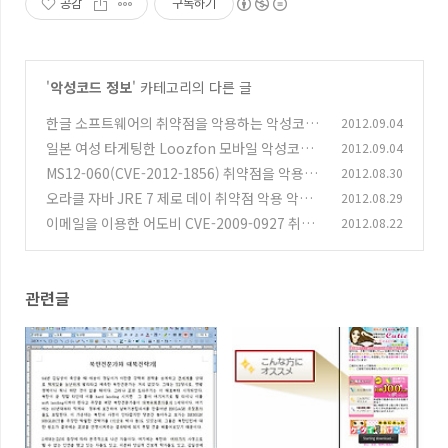
공감
구독하기
'
악성코드 정보
' 카테고리의 다른 글
한글 소프트웨어의 취약점을 악용하는 악성코드
2012.09.04
일본 여성 타게팅한 Loozfon 모바일 악성코드
2012.09.04
(0)
MS12-060(CVE-2012-1856) 취약점을 악용한
2012.08.30
(0)
타겟 공격
오라클 자바 JRE 7 제로 데이 취약점 악용 악성
2012.08.29
(0)
코드 유포
이메일을 이용한 어도비 CVE-2009-0927 취약
2012.08.22
(0)
점 악성코드 유포
(0)
관련글