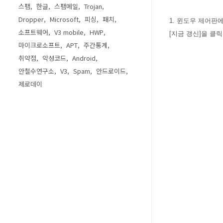
스팸
한글
스팸메일
Trojan
Dropper
Microsoft
피싱
패치
1. 윈도우 제어판
소프트웨어
V3 mobile
HWP
[지금 갱신]을 클릭
마이크로소프트
APT
주간통계
취약점
악성코드
Android
안철수연구소
V3
Spam
안드로이드
제로데이