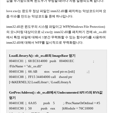
값을 추가함으로써 윈도우가 부팅할 때마다 자동 실행되도록 합니다.
love.exe는 윈도우 정상 파일인 imm32.dll를 패치하는 악성코드이며 요
즘 이슈를 만드는 악성코드들 중에 하나입니다.
imm32.dll은 윈도우의 시스템 파일이고 WFP(Windows File Protection)
의 모니터링 대상이므로 s2.exe는 imm32.dll를 패치하기 전에 sfc_os.dll
에서 특정 파일에 대해서 1분간 무력화할 수 있는 함수(#5)를 사용하여
imm32.dll에 대해서 WFP를 일시적으로 무력화합니다.
LoadLibraryA() : sfc_os.dll의 ImageBase 얻기
00401C81 |. 68 EC614000 push 004061EC ;
/FileName = "sfc_os.dll"
00401C86 |. 66:AB stos word ptr es:[edi] ; |
00401C88 |. FF15 34404000 call dword ptr
[<&KERNEL32.LoadLibrar>; \LoadLibraryA
GetProcAddress() : sfc_os.dll에서 Undocumented API #5의 RVA값
얻기
00401C8E |. 6A 05 push 5 ; /ProcNameOrOrdinal = #5
00401C90 |. 50 push eax |hModule = 76C10000