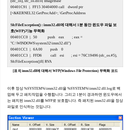
(sfc_os), sfc_os.dll의 ImageBase
00401C91 |. FF15 30404000 call dword ptr
[<&KERNEL32.GetProcAdd>; \GetProcAddress
SfcFileException() : imm32.dll에 대해서 1분 동안 윈도우 파일 보
호(WFP)기능 무력화
00401CC0 |. 50 push eax ; eax =
"C:\WINDOWS\system32\imm32.dll")
00401CC1 |. 6A 00 push 0
00401CC3 |. FFD6 call esi ; esi = 76C19496 (sfc_os.#5),
SfcFileException()의 RVA
[표 8] imm32.dll에 대해서 WFP(Windows File Protection) 무력화 코드
이후 정상 %SYSTEM%\imm32.dll을 %SYSTEM%\imm32.dll.log로 백
업해 두고 패치작업을 수행합니다. 그리고 1분이 경과하면 윈도우에서
는 패치된 imm32.dll를 WFP로 보호합니다. 즉 패치된 imm32.dll을 정상
파일로 인식하는 것입니다.