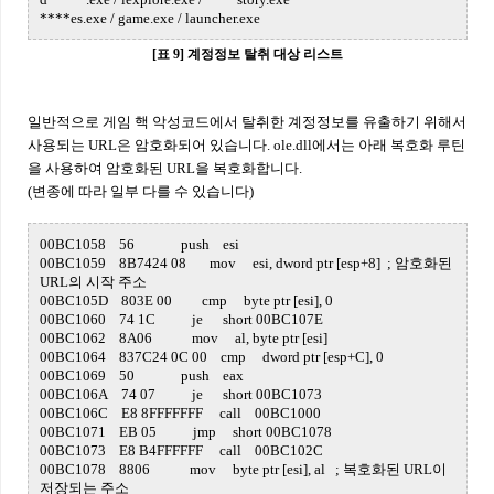
****es.exe / game.exe / launcher.exe
[표 9] 계정정보 탈취 대상 리스트
일반적으로 게임 핵 악성코드에서 탈취한 계정정보를 유출하기 위해서
사용되는 URL은 암호화되어 있습니다. ole.dll에서는 아래 복호화 루틴
을 사용하여 암호화된 URL을 복호화합니다.
(변종에 따라 일부 다를 수 있습니다)
00BC1058 56 push esi
00BC1059 8B7424 08 mov esi, dword ptr [esp+8] ; 암호화된
URL의 시작 주소
00BC105D 803E 00 cmp byte ptr [esi], 0
00BC1060 74 1C je short 00BC107E
00BC1062 8A06 mov al, byte ptr [esi]
00BC1064 837C24 0C 00 cmp dword ptr [esp+C], 0
00BC1069 50 push eax
00BC106A 74 07 je short 00BC1073
00BC106C E8 8FFFFFFF call 00BC1000
00BC1071 EB 05 jmp short 00BC1078
00BC1073 E8 B4FFFFFF call 00BC102C
00BC1078 8806 mov byte ptr [esi], al ; 복호화된 URL이
저장되는 주소