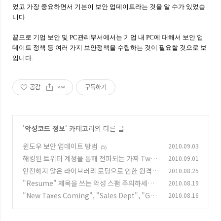
었고 가장 중요하면서 기본이 보안 업데이트라는 것을 알 수가 있었습
니다.
끝으로 기업 보안 및 PC관리부서에서는 기업 내 PC에 대해서 보안 업
데이트 정책 등 여러 가지 보안정책을 수립하는 것이 필요할 것으로 보
입니다.
공감
구독하기
'
악성코드 정보
' 카테고리의 다른 글
윈도우 보안 업데이트 방법
2010.09.03
(5)
해킹된 트위터 계정을 통해 전파되는 가짜 Twee
2010.09.01
tDeck update 악성코드 주의!
안전하지 않은 라이브러리 로딩으로 인한 원격코
2010.08.25
(9)
드 실행 취약점 주의!
"Resume" 제목을 쓰는 악성 스팸 주의하세요.
2010.08.19
(4)
"New Taxes Coming", "Sales Dept", "Gar
2010.08.16
(2)
ages" 제목의 악성 스팸 주의!!
(0)