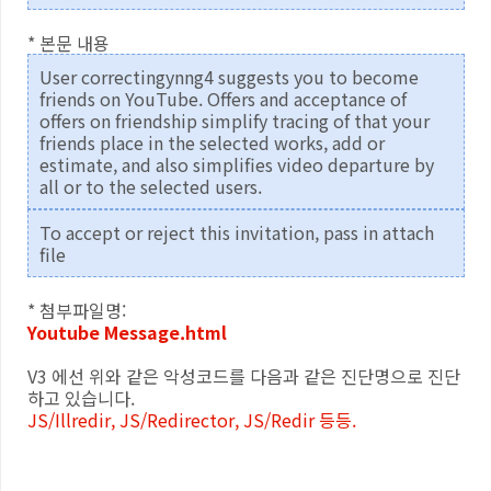
* 본문 내용
User correctingynng4 suggests you to become
friends on YouTube. Offers and acceptance of
offers on friendship simplify tracing of that your
friends place in the selected works, add or
estimate, and also simplifies video departure by
all or to the selected users.
To accept or reject this invitation, pass in attach
file
* 첨부파일명:
Youtube Message.html
V3 에선 위와 같은 악성코드를 다음과 같은 진단명으로 진단
하고 있습니다.
JS/Illredir, JS/Redirector, JS/Redir 등등.